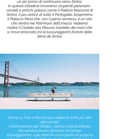
un po’ prima di continuare verso Sintra.
In questa cittadina troveremo stupendi panorami,
castelli e antichi palazzi come il Palácio Nacional di
Sintra, il più antico di tutto il Portogallo. Scopriremo
il Palazzo Pena che, con il parco annesso, è un sito
che rientra nei Patrimoni dell’Unesco. Vedremo
inoltre il Castelo dos Mouros (castello dei mori) che
si trova arroccato tra le lussureggianti foreste della
Serra de Sintra.
Giorno 5: Fino a Nazarè per vedere le onde più alte
del mondo!
Continueremo per Obidos, storica città fortificata
che sembra essersi fermata nel tempo.
Passeggeremo sulle antiche mura prima di scoprire