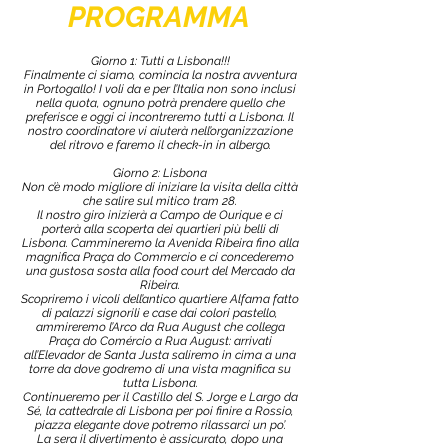
PROGRAMMA
Giorno 1: Tutti a Lisbona!!!
Finalmente ci siamo, comincia la nostra avventura
in Portogallo! I voli da e per l’Italia non sono inclusi
nella quota, ognuno potrà prendere quello che
preferisce e oggi ci incontreremo tutti a Lisbona. Il
nostro coordinatore vi aiuterà nell’organizzazione
del ritrovo e faremo il check-in in albergo.
Giorno 2: Lisbona
Non c’è modo migliore di iniziare la visita della città
che salire sul mitico tram 28.
Il nostro giro inizierà a Campo de Ourique e ci
porterà alla scoperta dei quartieri più belli di
Lisbona. Cammineremo la Avenida Ribeira fino alla
magnifica Praça do Commercio e ci concederemo
una gustosa sosta alla food court del Mercado da
Ribeira.
Scopriremo i vicoli dell’antico quartiere Alfama fatto
di palazzi signorili e case dai colori pastello,
ammireremo l’Arco da Rua August che collega
Praça do Comércio a Rua August: arrivati
all’Elevador de Santa Justa saliremo in cima a una
torre da dove godremo di una vista magnifica su
tutta Lisbona.
Continueremo per il Castillo del S. Jorge e Largo da
Sé, la cattedrale di Lisbona per poi finire a Rossio,
piazza elegante dove potremo rilassarci un po’.
La sera il divertimento è assicurato, dopo una