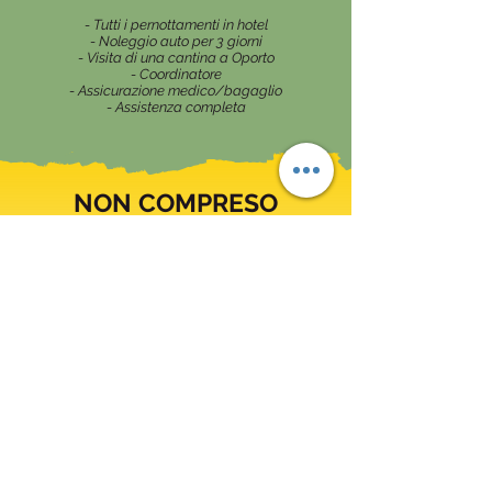
- Tutti i pernottamenti in hotel
- Noleggio auto per 3 giorni
- Visita di una cantina a Oporto
- Coordinatore
- Assicurazione medico/bagaglio
- Assistenza completa
NON COMPRESO
- Volo A/R dall'Italia
- Pasti e bevande
- Cassa comune (100€) che include:
- Ingressi
- Carburante
- Assicurazione auto
- Trasporti pubblici