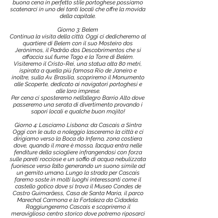
buona cena in perfetto stile portoghese possiamo
scatenarci in uno dei tanti locali che offre la movida
della capitale.
Giorno 3: Belem
Continua la visita della città. Oggi ci dedicheremo al
quartiere di Belem con il suo Mosteiro dos
Jerónimos, il Padrão dos Descobrimentos che si
affaccia sul fiume Tago e la Torre di Belém.
Visiteremo il Cristo-Rei, una statua alta 80 metri,
ispirata a quella più famosa Rio de Janeiro e
inoltre, sulla Av. Brasília, scopriremo il Monumento
alle Scoperte, dedicato ai navigatori portoghesi e
alle loro imprese.
Per cena ci sposteremo nell’allegro Barrio Alto dove
passeremo una serata di divertimento provando i
sapori locali e qualche buon mojito!
Giorno 4: Lasciamo Lisbona: da Cascais a Sintra
Oggi con le auto a noleggio lasceremo la città e ci
dirigiamo verso la Boca do Inferno, zona costiera
dove, quando il mare è mosso, l’acqua entra nelle
fenditure della sciogliere infrangendosi con forza
sulle pareti rocciose e un soffio di acqua nebulizzata
fuoriesce verso l’alto generando un suono simile ad
un gemito umano. Lungo la strada per Cascais
faremo soste in molti luoghi interessanti come il
castello gotico dove si trova il Museo Condes de
Castro Guimarãess, Casa de Santa Maria, il parco
Marechal Carmona e la Fortaleza da Cidadela.
Raggiungeremo Cascais e scopriremo il
meraviglioso centro storico dove potremo riposarci