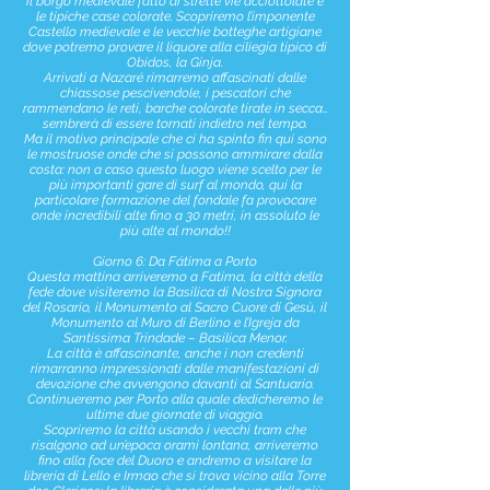
il borgo medievale fatto di strette vie acciottolate e
le tipiche case colorate. Scopriremo l’imponente
Castello medievale e le vecchie botteghe artigiane
dove potremo provare il liquore alla ciliegia tipico di
Obidos, la Ginja.
Arrivati a Nazaré rimarremo affascinati dalle
chiassose pescivendole, i pescatori che
rammendano le reti, barche colorate tirate in secca…
sembrerà di essere tornati indietro nel tempo.
Ma il motivo principale che ci ha spinto fin qui sono
le mostruose onde che si possono ammirare dalla
costa: non a caso questo luogo viene scelto per le
più importanti gare di surf al mondo, qui la
particolare formazione del fondale fa provocare
onde incredibili alte fino a 30 metri, in assoluto le
più alte al mondo!!
Giorno 6: Da Fátima a Porto
Questa mattina arriveremo a Fatima, la città della
fede dove visiteremo la Basilica di Nostra Signora
del Rosario, il Monumento al Sacro Cuore di Gesù, il
Monumento al Muro di Berlino e l’Igreja da
Santíssima Trindade – Basilica Menor.
La città è affascinante, anche i non credenti
rimarranno impressionati dalle manifestazioni di
devozione che avvengono davanti al Santuario.
Continueremo per Porto alla quale dedicheremo le
ultime due giornate di viaggio.
Scopriremo la città usando i vecchi tram che
risalgono ad un’epoca orami lontana, arriveremo
fino alla foce del Duoro e andremo a visitare la
libreria di Lello e Irmao che si trova vicino alla Torre