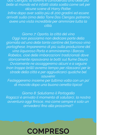
dos Clerigos: la libreria è considerata una delle più
belle al mondo ed è infatti stata scelta come set per
alcune scene di Harry Potter.
Infine dopo aver salito più di 200 gradini ed essere
arrivati sulla cima della Torre Dos Clerigos potremo
avere una vista incredibile per ammirare tutta la
città.
Giorno 7: Oporto, la città del vino
Oggi non possiamo non dedicare parte della
giornata ad una delle tante cantine del famoso vino
portoghese. Impareremo di più sulla produzione del
vino liquoroso Porto e ammireremo i Barcos
Rabelos, cioè delle imbarcazioni tradizionali dove
storicamente riposavano le botti sul fiume Douro.
Ovviamente ne assaggeremo alcuni e a seguire
(non troppo brilli) avremo tempo per rilassarci per le
strade della città e per aggiudicarci qualche bel
souvenir.
Festeggeremo insieme per l’ultima volta con un po’
di movida dopo una buona cenetta tipica!
Giorno 8: Salutiamo il Portogallo
Ragazzi è arrivato il momento di salutarci, la nostra
avventura oggi finisce, ma come sempre è solo un
arrivederci fino alla prossima!?
COMPRESO