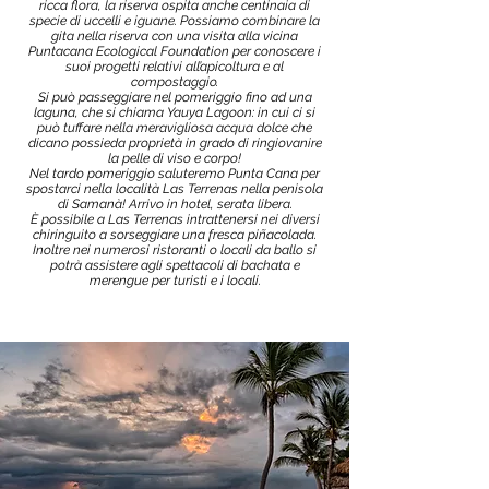
ricca flora, la riserva ospita anche centinaia di
specie di uccelli e iguane. Possiamo combinare la
gita nella riserva con una visita alla vicina
Puntacana Ecological Foundation per conoscere i
suoi progetti relativi all’apicoltura e al
compostaggio.
Si può passeggiare nel pomeriggio fino ad una
laguna, che si chiama Yauya Lagoon: in cui ci si
può tuffare nella meravigliosa acqua dolce che
dicano possieda proprietà in grado di ringiovanire
la pelle di viso e corpo!
Nel tardo pomeriggio saluteremo Punta Cana per
spostarci nella località Las Terrenas nella penisola
di Samanà! Arrivo in hotel, serata libera.
È possibile a Las Terrenas intrattenersi nei diversi
chiringuito a sorseggiare una fresca piñacolada.
Inoltre nei numerosi ristoranti o locali da ballo si
potrà assistere agli spettacoli di bachata e
merengue per turisti e i locali.