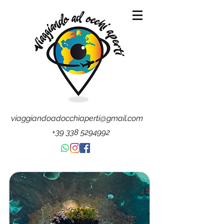
viaggiandoadocchiaperti@gmail.com
+39 338 5294992