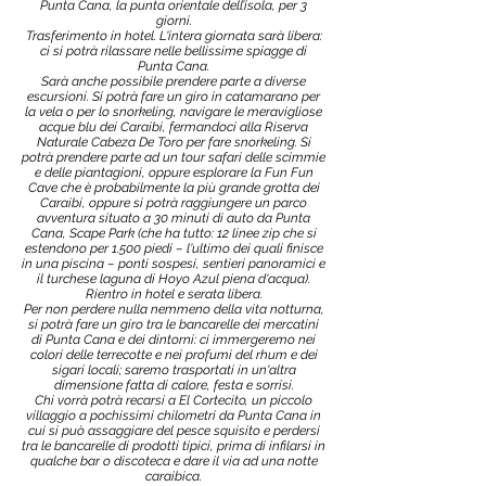
Punta Cana, la punta orientale dell’isola, per 3
giorni.
Trasferimento in hotel. L'intera giornata sarà libera:
ci si potrà rilassare nelle bellissime spiagge di
Punta Cana.
Sarà anche possibile prendere parte a diverse
escursioni. Si potrà fare un giro in catamarano per
la vela o per lo snorkeling, navigare le meravigliose
acque blu dei Caraibi, fermandoci alla Riserva
Naturale Cabeza De Toro per fare snorkeling. Si
potrà prendere parte ad un tour safari delle scimmie
e delle piantagioni, oppure esplorare la Fun Fun
Cave che è probabilmente la più grande grotta dei
Caraibi, oppure si potrà raggiungere un parco
avventura situato a 30 minuti di auto da Punta
Cana, Scape Park (che ha tutto: 12 linee zip che si
estendono per 1.500 piedi – l'ultimo dei quali finisce
in una piscina – ponti sospesi, sentieri panoramici e
il turchese laguna di Hoyo Azul piena d'acqua).
Rientro in hotel e serata libera.
Per non perdere nulla nemmeno della vita notturna,
si potrà fare un giro tra le bancarelle dei mercatini
di Punta Cana e dei dintorni: ci immergeremo nei
colori delle terrecotte e nei profumi del rhum e dei
sigari locali; saremo trasportati in un'altra
dimensione fatta di calore, festa e sorrisi.
Chi vorrà potrà recarsi a El Cortecito, un piccolo
villaggio a pochissimi chilometri da Punta Cana in
cui si può assaggiare del pesce squisito e perdersi
tra le bancarelle di prodotti tipici, prima di infilarsi in
qualche bar o discoteca e dare il via ad una notte
caraibica.