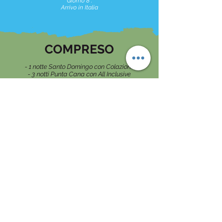
Giorno 8 :
Arrivo in Italia
COMPRESO
- 1 notte Santo Domingo con Colazione
- 3 notti Punta Cana con All Inclusive
- 2 notti Samana con Colazione
- Escursione isola di Saona
- Costi noleggio van condiviso
- Assicurazione noleggio Van
- Spese Carburante
- Assicurazione medico/bagaglio
NON COMPRESO
- Tutto quanto non espressamente indicato
ne "compreso"
- Spese personali Varie ed Ingressi
- Escursioni facoltative
- Pasti non menzionati
- Voli dall'Italia