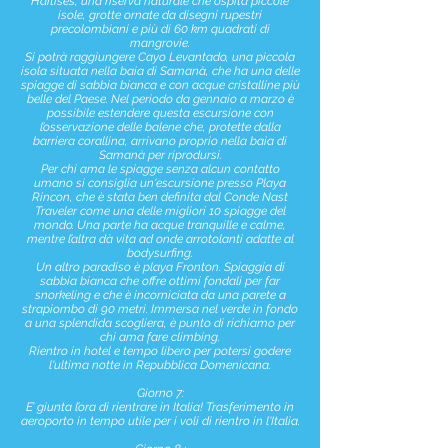
Haitises, una riserva naturale che ospita piccole
isole, grotte ornate da disegni rupestri
precolombiani e più di 60 km quadrati di
mangrovie.
Si potrà raggiungere Cayo Levantado, una piccola
isola situata nella baia di Samanà, che ha una delle
spiagge di sabbia bianca e con acque cristalline più
belle del Paese. Nel periodo da gennaio a marzo è
possibile estendere questa escursione con
l’osservazione delle balene che, protette dalla
barriera corallina, arrivano proprio nella baia di
Samanà per riprodursi.
Per chi ama le spiagge senza alcun contatto
umano si consiglia un'escursione presso Playa
Rincon, che è stata ben definita dal Conde Nast
Traveler come una delle migliori 10 spiagge del
mondo. Una parte ha acque tranquille e calme,
mentre l’altra dà vita ad onde arrotolanti adatte al
bodysurfing.
Un altro paradiso è playa Fronton. Spiaggia di
sabbia bianca che offre ottimi fondali per far
snorkeling e che è incorniciata da una parete a
strapiombo di 90 metri. Immersa nel verde in fondo
a una splendida scogliera, è punto di richiamo per
chi ama fare climbing.
Rientro in hotel e tempo libero per potersi godere
l'ultima notte in Repubblica Domenicana.
Giorno 7:
E’ giunta l’ora di rientrare in Italia! Trasferimento in
aeroporto in tempo utile per i voli di rientro in l'Italia.