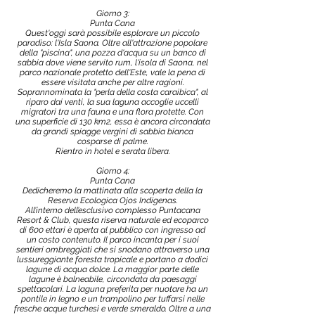
Giorno 3:
Punta Cana
Quest'oggi sarà possibile esplorare un piccolo
paradiso: l'Isla Saona. Oltre all'attrazione popolare
della "piscina", una pozza d'acqua su un banco di
sabbia dove viene servito rum, l'isola di Saona, nel
parco nazionale protetto dell'Este, vale la pena di
essere visitata anche per altre ragioni.
Soprannominata la "perla della costa caraibica", al
riparo dai venti, la sua laguna accoglie uccelli
migratori tra una fauna e una flora protette. Con
una superficie di 130 km2, essa è ancora circondata
da grandi spiagge vergini di sabbia bianca
cosparse di palme.
Rientro in hotel e serata libera.
Giorno 4:
Punta Cana
Dedicheremo la mattinata alla scoperta della la
Reserva Ecologica Ojos Indígenas.
All’interno dell’esclusivo complesso Puntacana
Resort & Club, questa riserva naturale ed ecoparco
di 600 ettari è aperta al pubblico con ingresso ad
un costo contenuto. Il parco incanta per i suoi
sentieri ombreggiati che si snodano attraverso una
lussureggiante foresta tropicale e portano a dodici
lagune di acqua dolce. La maggior parte delle
lagune è balneabile, circondata da paesaggi
spettacolari. La laguna preferita per nuotare ha un
pontile in legno e un trampolino per tuffarsi nelle
fresche acque turchesi e verde smeraldo. Oltre a una