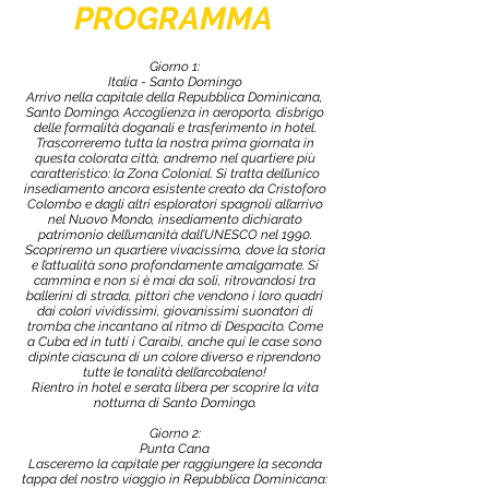
PROGRAMMA
Giorno 1:
Italia - Santo Domingo
Arrivo nella capitale della Repubblica Dominicana,
Santo Domingo. Accoglienza in aeroporto, disbrigo
delle formalità doganali e trasferimento in hotel.
Trascorreremo tutta la nostra prima giornata in
questa colorata città, andremo nel quartiere più
caratteristico: la Zona Colonial. Si tratta dell’unico
insediamento ancora esistente creato da Cristoforo
Colombo e dagli altri esploratori spagnoli all’arrivo
nel Nuovo Mondo, insediamento dichiarato
patrimonio dell’umanità dall’UNESCO nel 1990.
Scopriremo un quartiere vivacissimo, dove la storia
e l’attualità sono profondamente amalgamate. Si
cammina e non si è mai da soli, ritrovandosi tra
ballerini di strada, pittori che vendono i loro quadri
dai colori vividissimi, giovanissimi suonatori di
tromba che incantano al ritmo di Despacito. Come
a Cuba ed in tutti i Caraibi, anche qui le case sono
dipinte ciascuna di un colore diverso e riprendono
tutte le tonalità dell’arcobaleno!
Rientro in hotel e serata libera per scoprire la vita
notturna di Santo Domingo.
Giorno 2:
Punta Cana
Lasceremo la capitale per raggiungere la seconda
tappa del nostro viaggio in Repubblica Dominicana: