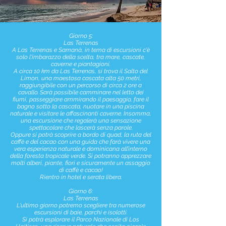
Giorno 5:
Las Terrenas
A Las Terrenas e Samanà, in tema di escursioni c'è
solo l'imbarazzo della scelta, tra mare, cascate,
caverne e piantagioni.
A circa 10 km da Las Terrenas, si trova il Salto del
Limon, una maestosa cascata alta 50 metri,
raggiungibile con un percorso di circa 2 ore a
cavallo. Sarà possibile camminare nel letto dei
fiumi, passeggiare ammirando il paesaggio, fare il
bagno sotto la cascata, nuotare in una piscina
naturale e visitare le affascinanti caverne. Insomma,
una escursione che regalerà una sensazione
spettacolare che lascerà senza parole.
Oppure si potrà scoprire a bordo di quad, la ruta del
caffè e del cacao con una guida che farà vivere una
vera esperienza naturale e dominicana all’interno
della foresta tropicale verde. Si potranno apprezzare
molti alberi, piante, fiori e sicuramente un assaggio
di caffè e cacao!
Rientro in hotel e serata libera.
Giorno 6:
Las Terrenas
L'ultimo giorno potremo scegliere tra numerose
escursioni di baie, parchi e isolotti.
Si potrà esplorare il Parco Nazionale di Los