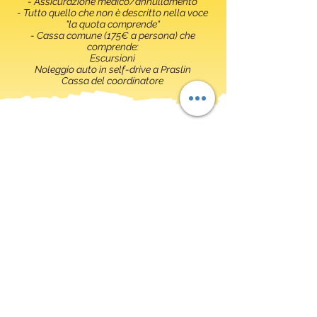
- Assicurazione medico/annullamento
- Tutto quello che non è descritto nella voce
"la quota comprende"
- Cassa comune (175€ a persona) che
comprende:
Escursioni
Noleggio auto in self-drive a Praslin
Cassa del coordinatore
SCRIVIMI AI CONTATTI QUI DI
SEGUITO:
- PER RICHIEDERE LA