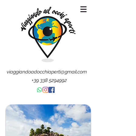
viaggiandoadocchiaperti@gmail.com
+39 338 5294992