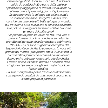
distanze “gestibili” (non sei mai a più di un’ora di
guida da qualsiasi altra parte dell’isola) e le
splendide spiagge fanno di Praslin l’isola ideale su
cui trascorrere i prossimi 3 giorni. Esploreremo
l’isola scoprendo le spiagge più belle e le baie
nascoste come Anse Georgette e Anse Lazio
considerata una delle più belle spiagge al mondo,
qui troveremo tutto quello che ci serve e cioè niente,
solo palme, spiaggia di finissima sabbia bianca e
un mare dai mille colori.
Scopriremo la famosa Vallée de Mai, una vera e
propria foresta di palme nonché area naturale
protetta dal governo delle Seychelles e patrimonio
UNESCO. Qui ci sono migliaia di esemplari del
leggendario Coco de Mer la palma con la noce più
grande del mondo (può pesare fino a 25 chili) con la
caratteristica forma che ricorda il bacino di una
donna e che potremo vedere solo alle Seychelles.
Faremo un’escursione in barca e a seconda della
stagione ci faremo consigliare i migliori spot per
fare snorkeling.
La sera mangeremo pesce fresco e ci rilasseremo
sorseggiando cocktail da una noce di cocco… eh si
siamo proprio in paradiso!