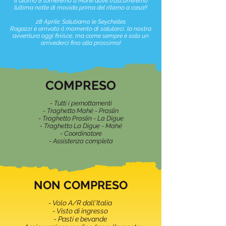
Il Giorno 8 torneremo a Mahé dove trascorreremo
l’ultima notte di movida prima del ritorno a casa!!
28 Aprile: Salutiamo le Seychelles
Ragazzi è arrivato il momento di salutarci, la nostra
avventura oggi finisce, ma come sempre è solo un
arrivederci fino alla prossima!
COMPRESO
- Tutti i pernottamenti
- Traghetto Mahé - Praslin
- Traghetto Praslin - La Digue
- Traghetto La Digue - Mahé
- Coordinatore
- Assistenza completa
NON COMPRESO
- Volo A/R dall'Italia
- Visto di ingresso
- Pasti e bevande