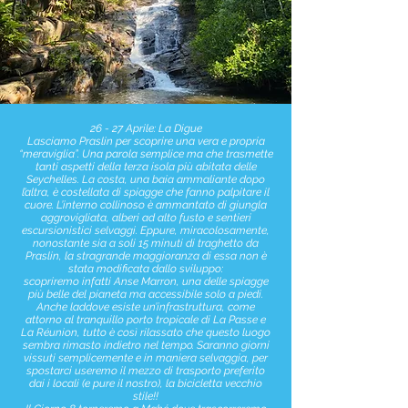
26 - 27 Aprile: La Digue
Lasciamo Praslin per scoprire una vera e propria
“meraviglia”. Una parola semplice ma che trasmette
tanti aspetti della terza isola più abitata delle
Seychelles. La costa, una baia ammaliante dopo
l’altra, è costellata di spiagge che fanno palpitare il
cuore. L’interno collinoso è ammantato di giungla
aggrovigliata, alberi ad alto fusto e sentieri
escursionistici selvaggi. Eppure, miracolosamente,
nonostante sia a soli 15 minuti di traghetto da
Praslin, la stragrande maggioranza di essa non è
stata modificata dallo sviluppo:
scopriremo infatti Anse Marron, una delle spiagge
più belle del pianeta ma accessibile solo a piedi.
Anche laddove esiste un’infrastruttura, come
attorno al tranquillo porto tropicale di La Passe e
La Réunion, tutto è così rilassato che questo luogo
sembra rimasto indietro nel tempo. Saranno giorni
vissuti semplicemente e in maniera selvaggia, per
spostarci useremo il mezzo di trasporto preferito
dai i locali (e pure il nostro), la bicicletta vecchio
stile!!