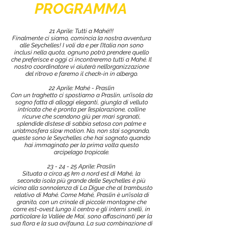
PROGRAMMA
21 Aprile: Tutti a Mahé!!!
Finalmente ci siamo, comincia la nostra avventura
alle Seychelles! I voli da e per l’Italia non sono
inclusi nella quota, ognuno potrà prendere quello
che preferisce e oggi ci incontreremo tutti a Mahé. Il
nostro coordinatore vi aiuterà nell’organizzazione
del ritrovo e faremo il check-in in albergo.
22 Aprile: Mahé - Praslin
Con un traghetto ci spostiamo a Praslin, un’isola da
sogno fatta di alloggi eleganti, giungla di velluto
intricata che è pronta per l’esplorazione, colline
ricurve che scendono giù per mari sgranati,
splendide distese di sabbia setosa con palme e
un’atmosfera slow motion. No, non stai sognando,
queste sono le Seychelles che hai sognato quando
hai immaginato per la prima volta questo
arcipelago tropicale.
23 - 24 - 25 Aprile: Praslin
Situata a circa 45 km a nord est di Mahé, la
seconda isola più grande delle Seychelles è più
vicina alla sonnolenza di La Digue che al trambusto
relativo di Mahé. Come Mahé, Praslin è un’isola di
granito, con un crinale di piccole montagne che
corre est-ovest lungo il centro e gli interni snelli, in
particolare la Vallée de Mai, sono affascinanti per la
sua flora e la sua avifauna. La sua combinazione di