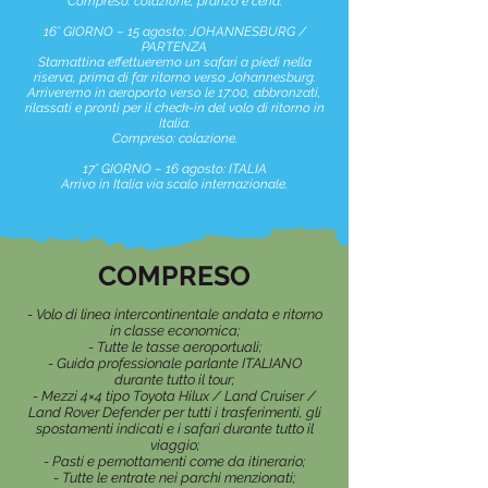
Compreso: colazione, pranzo e cena.
16° GIORNO – 15 agosto: JOHANNESBURG /
PARTENZA
Stamattina effettueremo un safari a piedi nella
riserva, prima di far ritorno verso Johannesburg.
Arriveremo in aeroporto verso le 17:00, abbronzati,
rilassati e pronti per il check-in del volo di ritorno in
Italia.
Compreso: colazione.
17° GIORNO – 16 agosto: ITALIA
Arrivo in Italia via scalo internazionale.
COMPRESO
- Volo di linea intercontinentale andata e ritorno
in classe economica;
- Tutte le tasse aeroportuali;
- Guida professionale parlante ITALIANO
durante tutto il tour;
- Mezzi 4×4 tipo Toyota Hilux / Land Cruiser /
Land Rover Defender per tutti i trasferimenti, gli
spostamenti indicati e i safari durante tutto il
viaggio;
- Pasti e pernottamenti come da itinerario;
- Tutte le entrate nei parchi menzionati;