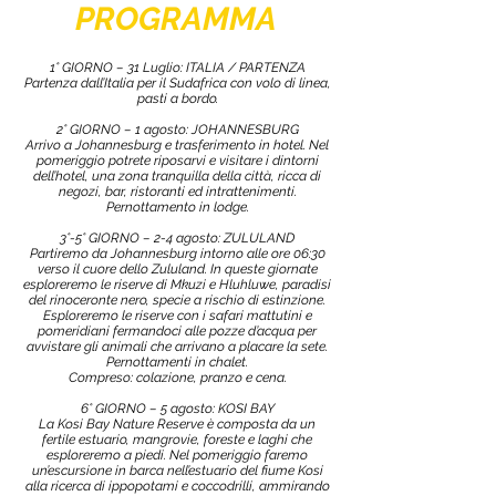
PROGRAMMA
1° GIORNO – 31 Luglio: ITALIA / PARTENZA
Partenza dall’Italia per il Sudafrica con volo di linea,
pasti a bordo.
2° GIORNO – 1 agosto: JOHANNESBURG
Arrivo a Johannesburg e trasferimento in hotel. Nel
pomeriggio potrete riposarvi e visitare i dintorni
dell’hotel, una zona tranquilla della città, ricca di
negozi, bar, ristoranti ed intrattenimenti.
Pernottamento in lodge.
3°-5° GIORNO – 2-4 agosto: ZULULAND
Partiremo da Johannesburg intorno alle ore 06:30
verso il cuore dello Zululand. In queste giornate
esploreremo le riserve di Mkuzi e Hluhluwe, paradisi
del rinoceronte nero, specie a rischio di estinzione.
Esploreremo le riserve con i safari mattutini e
pomeridiani fermandoci alle pozze d’acqua per
avvistare gli animali che arrivano a placare la sete.
Pernottamenti in chalet.
Compreso: colazione, pranzo e cena.
6° GIORNO – 5 agosto: KOSI BAY
La Kosi Bay Nature Reserve è composta da un
fertile estuario, mangrovie, foreste e laghi che
esploreremo a piedi. Nel pomeriggio faremo
un’escursione in barca nell’estuario del fiume Kosi
alla ricerca di ippopotami e coccodrilli, ammirando