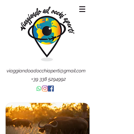
viaggiandoadocchiaperti@gmail.com
+39 338 5294992