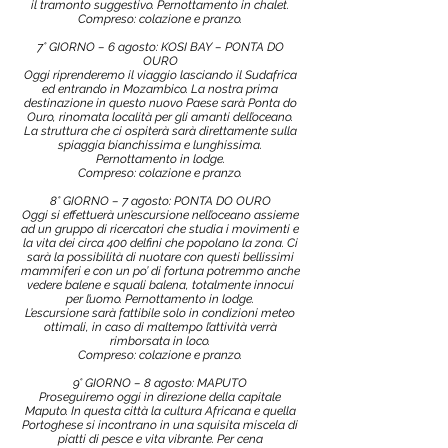
il tramonto suggestivo. Pernottamento in chalet.
Compreso: colazione e pranzo.
7° GIORNO – 6 agosto: KOSI BAY – PONTA DO
OURO
Oggi riprenderemo il viaggio lasciando il Sudafrica
ed entrando in Mozambico. La nostra prima
destinazione in questo nuovo Paese sarà Ponta do
Ouro, rinomata località per gli amanti dell’oceano.
La struttura che ci ospiterà sarà direttamente sulla
spiaggia bianchissima e lunghissima.
Pernottamento in lodge.
Compreso: colazione e pranzo.
8° GIORNO – 7 agosto: PONTA DO OURO
Oggi si effettuerà un’escursione nell’oceano assieme
ad un gruppo di ricercatori che studia i movimenti e
la vita dei circa 400 delfini che popolano la zona. Ci
sarà la possibilità di nuotare con questi bellissimi
mammiferi e con un po’ di fortuna potremmo anche
vedere balene e squali balena, totalmente innocui
per l’uomo. Pernottamento in lodge.
L’escursione sarà fattibile solo in condizioni meteo
ottimali, in caso di maltempo l’attività verrà
rimborsata in loco.
Compreso: colazione e pranzo.
9° GIORNO – 8 agosto: MAPUTO
Proseguiremo oggi in direzione della capitale
Maputo. In questa città la cultura Africana e quella
Portoghese si incontrano in una squisita miscela di
piatti di pesce e vita vibrante. Per cena