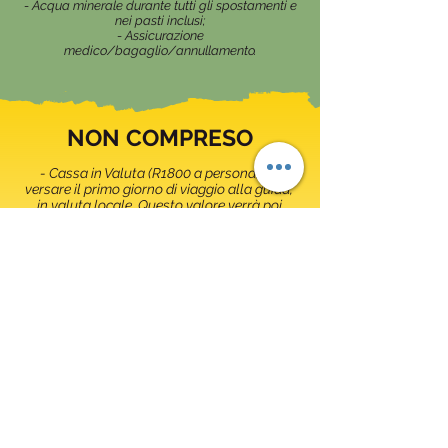
- Acqua minerale durante tutti gli spostamenti e
nei pasti inclusi;
- Assicurazione
medico/bagaglio/annullamento.
NON COMPRESO
- Cassa in Valuta (R1800 a persona) da
versare il primo giorno di viaggio alla guida,
in valuta locale. Questo valore verrà poi
usato in loco, per l’acquisto degli alimenti, per
il carburante, per pagare eventuali alloggi in
luoghi remoti, per le entrate ai parchi e le
tasse di frontiera.
- Tassa d’entrata per il Mozambico, costo
circa 10 Euro;
- Costi per mance, facchinaggi, escursioni
facoltative.