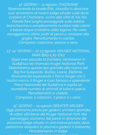
12° GIORNO – 11 agosto: CHIZAVANE
Ripercorrendo la strada EN1, stavolta in direzione
sud, arriveremo al nostro lodge situato sulle dune
costiere di Chizavane, vicino alla città di Xai-Xai.
Potrete fare lunghe passeggiate sulla sabbia
bianchissima o semplicemente nuotare nelle calme
e basse acque cristalline della laguna. Per cena
assaggeremo ottimi piatti di pesce o crostacei alla
griglia. Pernottamento in casitas.
Compreso: colazione, pranzo e cena.
13°-14° GIORNO – 12-13 agosto: KRUGER NATIONAL
PARK [BX2-LX2-DX1]
Dopo aver passato la frontiera, rientreremo in
Sudafrica nel rinomato Kruger National Park.
Dedicheremo queste due giornate alla ricerca dei
Big five (Leopardo, Bufalo, Leone, Elefante,
Rinoceronte) esplorando il Parco Kruger con il
nostro mezzo. Il Kruger è il più famoso e splendente
Parco Nazionale del Sudafrica e ospita un
incredibile numero di animali di tutte le specie.
Pernottamenti in chalets.
Compreso: 2 colazioni, 2 pranzi e 1 cena.
15° GIORNO – 14 agosto GREATER KRUGER
Oggi partiremo presto per goderci un’intera giornata
di safari all’interno del Kruger National Park. Nel
pomeriggio usciremo dal parco in direzione del
prossimo lodge situato in una riserva privata, dove
potremmo rilassarci in piscina e goderci il tramonto.
Pernottamento in lodge.