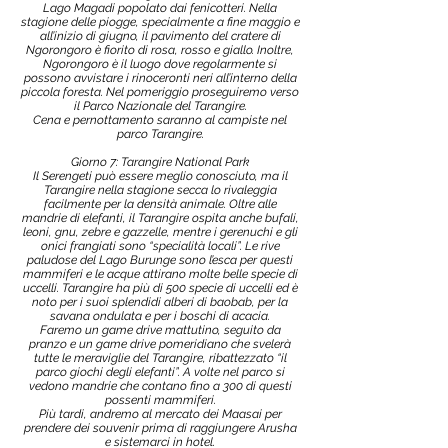
Lago Magadi popolato dai fenicotteri. Nella
stagione delle piogge, specialmente a fine maggio e
all’inizio di giugno, il pavimento del cratere di
Ngorongoro è fiorito di rosa, rosso e giallo. Inoltre,
Ngorongoro è il luogo dove regolarmente si
possono avvistare i rinoceronti neri all’interno della
piccola foresta. Nel pomeriggio proseguiremo verso
il Parco Nazionale del Tarangire.
Cena e pernottamento saranno al campiste nel
parco Tarangire.
Giorno 7: Tarangire National Park
Il Serengeti può essere meglio conosciuto, ma il
Tarangire nella stagione secca lo rivaleggia
facilmente per la densità animale. Oltre alle
mandrie di elefanti, il Tarangire ospita anche bufali,
leoni, gnu, zebre e gazzelle, mentre i gerenuchi e gli
onici frangiati sono “specialità locali”. Le rive
paludose del Lago Burunge sono l’esca per questi
mammiferi e le acque attirano molte belle specie di
uccelli. Tarangire ha più di 500 specie di uccelli ed è
noto per i suoi splendidi alberi di baobab, per la
savana ondulata e per i boschi di acacia.
Faremo un game drive mattutino, seguito da
pranzo e un game drive pomeridiano che svelerà
tutte le meraviglie del Tarangire, ribattezzato “il
parco giochi degli elefanti”. A volte nel parco si
vedono mandrie che contano fino a 300 di questi
possenti mammiferi.
Più tardi, andremo al mercato dei Maasai per
prendere dei souvenir prima di raggiungere Arusha
e sistemarci in hotel.