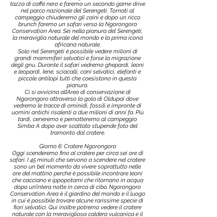
tazza di caffè nero e faremo un secondo game drive
nel parco nazionale del Serengeti. Tornati al
campeggio chiuderemo gli zaini e dopo un ricco
brunch faremo un safari verso la Ngorongoro
Conservation Area. Sei nella pianura del Serengeti,
la meraviglia naturale del mondo e la prima icona
africana naturale.
Solo nel Serengeti è possibile vedere milioni di
grandi mammiferi selvatici e forse la migrazione
degli gnu. Durante il safari vedremo ghepardi, leoni
e leopardi, Iene, sciacalli, cani selvatici, elefanti e
piccole antilopi tutti che coesistono in questa
pianura.
Ci si avvicina all’Area di conservazione di
Ngorongoro attraverso la gola di Oldupai dove
vedremo le tracce di ominidi, fossili e impronte di
uomini antichi risalenti a due milioni di anni fa. Più
tardi, ceneremo e pernotteremo al campeggio
Simba A dopo aver scattato stupende foto del
tramonto dal cratere.
Giorno 6: Cratere Ngorongoro
Oggi scenderemo fino al cratere per circa sei ore di
safari. I 45 minuti che servono a scendere nel cratere
sono un bel momento da vivere soprattutto nelle
ore del mattino perché è possibile incontrare leoni
che cacciano e ippopotami che ritornano in acqua
dopo un’intera notte in cerca di cibo. Ngorongoro
Conservation Area è il giardino del mondo e il luogo
in cui è possibile trovare alcune rarissime specie di
fiori selvatici. Qui inoltre potremo vedere il cratere
naturale con la meravigliosa caldera vulcanica e il