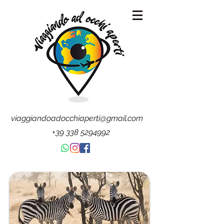
viaggiandoadocchiaperti@gmail.com
+39 338 5294992