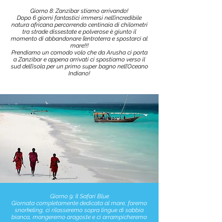
Giorno 8: Zanzibar stiamo arrivando!
Dopo 6 giorni fantastici immersi nell’incredibile
natura africana percorrendo centinaia di chilometri
tra strade dissestate e polverose è giunto il
momento di abbandonare l’entroterra e spostarci al
mare!!!
Prendiamo un comodo volo che da Arusha ci porta
a Zanzibar e appena arrivati ci spostiamo verso il
sud dell’isola per un primo super bagno nell’Oceano
Indiano!
Giorno 9: Il Safari Blue
Giornata completamente dedicata al mare, faremo
snorkeling, ci rilasseremo sopra lingue di sabbia
bianca, mangeremo aragoste e ci arrampicheremo