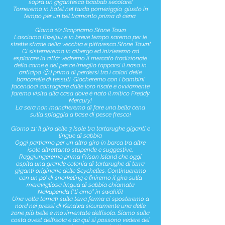
sopra un gigantesco baobab secolare!
Torneremo in hotel nel tardo pomeriggio, giusto in
tempo per un bel tramonto prima di cena.
Giorno 10: Scopriamo Stone Town
Lasciamo Bwejuu e in breve tempo saremo per le
strette strade della vecchia e pittoresca Stone Town!
Ci sistemeremo in albergo ed inizieremo ad
esplorare la città: vedremo il mercato tradizionale
della carne e del pesce (meglio tapparsi il naso in
anticipo 🙂 ) prima di perdersi tra i colori delle
bancarelle di tessuti. Giocheremo con i bambini
facendoci contagiare dalle loro risate e ovviamente
faremo visita alla casa dove è nato il mitico Freddy
Mercury!
La sera non mancheremo di fare una bella cena
sulla spiaggia a base di pesce fresco!
Giorno 11: Il giro delle 3 Isole tra tartarughe giganti e
lingue di sabbia
Oggi partiamo per un altro giro in barca tra altre
isole altrettanto stupende e suggestive.
Raggiungeremo prima Prison Island che oggi
ospita una grande colonia di tartarughe di terra
giganti originarie delle Seychelles. Continueremo
con un po’ di snorkeling e finiremo il giro sulla
meravigliosa lingua di sabbia chiamata
Nakupenda (“ti amo” in swahili).
Una volta tornati sulla terra ferma ci sposteremo a
nord nei pressi di Kendwa sicuramente una delle
zone più belle e movimentate dell’isola. Siamo sulla
costa ovest dell’isola e da qui si possono vedere dei