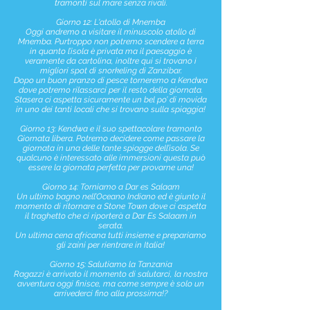
tramonti sul mare senza rivali.
Giorno 12: L'atollo di Mnemba
Oggi andremo a visitare il minuscolo atollo di
Mnemba. Purtroppo non potremo scendere a terra
in quanto l’isola è privata ma il paesaggio è
veramente da cartolina, inoltre qui si trovano i
migliori spot di snorkeling di Zanzibar.
Dopo un buon pranzo di pesce torneremo a Kendwa
dove potremo rilassarci per il resto della giornata.
Stasera ci aspetta sicuramente un bel po’ di movida
in uno dei tanti locali che si trovano sulla spiaggia!
Giorno 13: Kendwa e il suo spettacolare tramonto
Giornata libera. Potremo decidere come passare la
giornata in una delle tante spiagge dell’isola. Se
qualcuno è interessato alle immersioni questa può
essere la giornata perfetta per provarne una!
Giorno 14: Torniamo a Dar es Salaam
Un ultimo bagno nell’Oceano Indiano ed è giunto il
momento di ritornare a Stone Town dove ci aspetta
il traghetto che ci riporterà a Dar Es Salaam in
serata.
Un ultima cena africana tutti insieme e prepariamo
gli zaini per rientrare in Italia!
Giorno 15: Salutiamo la Tanzania
Ragazzi è arrivato il momento di salutarci, la nostra
avventura oggi finisce, ma come sempre è solo un
arrivederci fino alla prossima!?