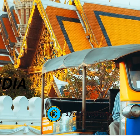
DIA
1790€ (voli incl.)