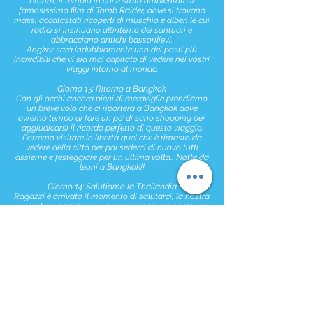
Prohm, il tempio in cui è stato ambientato il
famosissimo film di Tomb Raider, dove si trovano
massi accatastati ricoperti di muschio e alberi le cui
radici si insinuano all’interno dei santuari e
abbracciano antichi bassorilievi.
Angkor sarà indubbiamente uno dei posti più
incredibili che vi sia mai capitato di vedere nei vostri
viaggi intorno al mondo.
Giorno 13: Ritorno a Bangkok
Con gli occhi ancora pieni di meraviglie prendiamo
un breve volo che ci riporterà a Bangkok dove
avremo tempo di fare un po’ di sano shopping per
aggiudicarsi il ricordo perfetto di questo viaggio.
Potremo visitare in libertà quel che è rimasto da
vedere della città per poi sederci di nuovo tutti
assieme e festeggiare per un ultima volta… Notte da
leoni a Bangkok!!
Giorno 14: Salutiamo la Thailandia
Ragazzi è arrivato il momento di salutarci, la nostra
avventura oggi finisce, ma come sempre è solo un
arrivederci fino alla prossima! 🙂
COMPRESO
- Tutti i pernottamenti in hotel
- Volo interno da Bangkok a Phuket