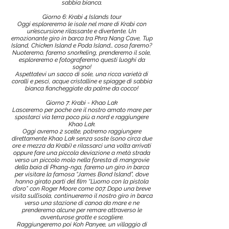
sabbia bianca.
Giorno 6: Krabi 4 Islands tour
Oggi esploreremo le isole nel mare di Krabi con
un’escursione rilassante e divertente. Un
emozionante giro in barca tra Phra Nang Cave, Tup
Island, Chicken Island e Poda Island… cosa faremo?
Nuoteremo, faremo snorkeling, prenderemo il sole,
esploreremo e fotograferemo questi luoghi da
sogno!
Aspettatevi un sacco di sole, una ricca varietà di
coralli e pesci, acque cristalline e spiagge di sabbia
bianca fiancheggiate da palme da cocco!
Giorno 7: Krabi - Khao Lak
Lasceremo per poche ore il nostro amato mare per
spostarci via terra poco più a nord e raggiungere
Khao Lak.
Oggi avremo 2 scelte, potremo raggiungere
direttamente Khao Lak senza soste (sono circa due
ore e mezza da Krabi) e rilassarci una volta arrivati
oppure fare una piccola deviazione a metà strada
verso un piccolo molo nella foresta di mangrovie
della baia di Phang-nga, faremo un giro in barca
per visitare la famosa “James Bond Island”, dove
hanno girato parti del film “L’uomo con la pistola
d’oro” con Roger Moore come 007. Dopo una breve
visita sull’isola, continueremo il nostro giro in barca
verso una stazione di canoa da mare e ne
prenderemo alcune per remare attraverso le
avventurose grotte e scogliere.
Raggiungeremo poi Koh Panyee, un villaggio di