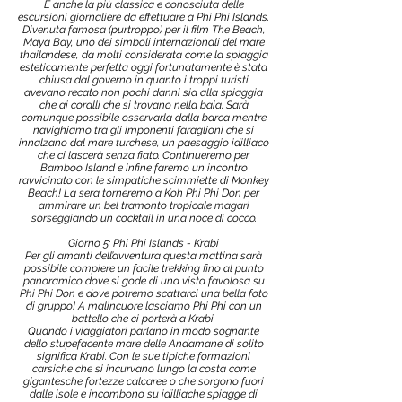
È anche la più classica e conosciuta delle
escursioni giornaliere da effettuare a Phi Phi Islands.
Divenuta famosa (purtroppo) per il film The Beach,
Maya Bay, uno dei simboli internazionali del mare
thailandese, da molti considerata come la spiaggia
esteticamente perfetta oggi fortunatamente è stata
chiusa dal governo in quanto i troppi turisti
avevano recato non pochi danni sia alla spiaggia
che ai coralli che si trovano nella baia. Sarà
comunque possibile osservarla dalla barca mentre
navighiamo tra gli imponenti faraglioni che si
innalzano dal mare turchese, un paesaggio idilliaco
che ci lascerà senza fiato. Continueremo per
Bamboo Island e infine faremo un incontro
ravvicinato con le simpatiche scimmiette di Monkey
Beach! La sera torneremo a Koh Phi Phi Don per
ammirare un bel tramonto tropicale magari
sorseggiando un cocktail in una noce di cocco.
Giorno 5: Phi Phi Islands - Krabi
Per gli amanti dell’avventura questa mattina sarà
possibile compiere un facile trekking fino al punto
panoramico dove si gode di una vista favolosa su
Phi Phi Don e dove potremo scattarci una bella foto
di gruppo! A malincuore lasciamo Phi Phi con un
battello che ci porterà a Krabi.
Quando i viaggiatori parlano in modo sognante
dello stupefacente mare delle Andamane di solito
significa Krabi. Con le sue tipiche formazioni
carsiche che si incurvano lungo la costa come
gigantesche fortezze calcaree o che sorgono fuori
dalle isole e incombono su idilliache spiagge di