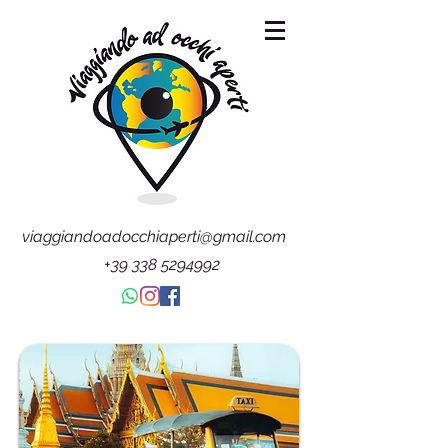
viaggiandoadocchiaperti@gmail.com
+39 338 5294992