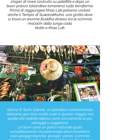
zingari di mare costruito su palafitte e dopo un
buon pranzo tailandese torneremo sulla terraferma.
Prima di raggiungere Khao Lak potremo visitare
anche il Tempio di Suwanakhuha, una grotta dove
si trova un enorme Buddha disteso tra le scimmie
macachi dalla lunga coda.
Notte a Khao Lak.
Giorno 8: Surin Islands, un paradiso incontaminato
Abbiamo già visto molte isole in questo viaggio ma
quelle che vedrete adesso sono sicuramente le più
selvagge e suggestive.
Le Surin sono un parco naturale quasi
completamento incontaminato dove troveremo
solo spiagge bianche, giungla, varani, scimmie,