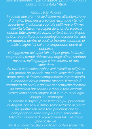
della thailandese… i più coraggiosi potranno provare
un’ottima tarantola fritta!!
Giorni 11-12: Angkor
In questi due giorni ci dedicheremo all’esplorazione
di Angkor, l’immensa area che racchiude i templi
appartenenti all’antica capitale dell’Impero Khmer,
definita l’ottava meraviglia del mondo, è senza
dubbio l’attrazione più importante di tutto il Regno
di Cambogia. Il parco archeologico occupa ben 400
km quadrati dentro ai quali si trovano centinaia di
edifici religiosi di cui una cinquantina aperti al
pubblico.
Noleggeremo dei tipici tuk tuk per girare in libertà
scoprendo i templi abbracciati dagli alberi, santuari
nascosti nella giungla e bassorilievi di raro
splendore.
Su tutti il colossale Angkor Wat è l’edificio religioso
più grande del mondo, ma solo vedendolo con i
propri occhi si riesce a comprendere la maestosità.
Circondato da un enorme fossato, il tempio è
composto da cortili e gallerie concentriche decorate
da incredibili bassorilievi e cinque torri centrali.
Vedere l’alba sopra Angkor Wat è un must di ogni
viaggio in Cambogia!
Poi ancora il Bayon, forse il tempio più particolare
di Angkor, con le sue ormai famose facce di pietra:
sui quattro lati delle torri principali che lo
compongono sono scolpiti i volti sorridenti e
talvolta misteriosi di Jayavarman VII, il re che lo
fece costruire.
Ma il più caratteristico e affascinante è forse il Ta