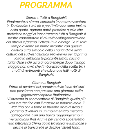
PROGRAMMA
Giorno 1: Tutti a Bangkok!!!
Finalmente ci siamo, comincia la nostra avventura
in Thailandia! I voli da e per l’Italia non sono inclusi
nella quota, ognuno potrà prendere quello che
preferisce e oggi ci incontreremo tutti a Bangkok. Il
nostro coordinatore vi aiuterà nell’organizzazione
del ritrovo e faremo il check-in in albergo. Se ci sarà
tempo avremo un primo incontro con questa
caotica città simbolo della Thailandia e della
cultura del sud-est asiatico. Proveremo per la prima
volta la deliziosa (e piccantissima!) cucina
tailandese e chi avrà ancora energie dopo il lungo
viaggio non avrà che l’imbarazzo della scelta tra i
molti divertimenti che offrono le folli notti di
Bangkok!!
Giorno 2: Bangkok
Prima di perderci nel paradiso delle isole del sud
non possiamo non passare una giornata nella
gigantesca capitale thailandese.
Visiteremo la zona centrale di Bangkok, quella più
vera e autentica con il maestoso palazzo reale, il
Wat Pho con il famoso buddha d’oro disteso e
potremo divertirci in un movimentato mercato
galleggiante. Con una barca raggiungeremo il
meraviglioso Wat Arun e per cena ci sposteremo
nella pittoresca China Town tra insegne luminose e
decine di bancarelle di deliziosi street food.