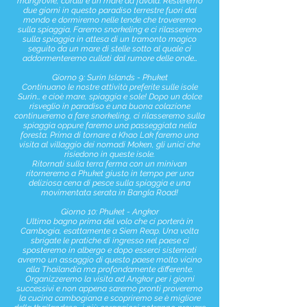
mangrovie, coralli e un mare da favola. Resteremo
due giorni in questo paradiso terrestre fuori dal
mondo e dormiremo nelle tende che troveremo
sulla spiaggia. Faremo snorkeling e ci rilasseremo
sulla spiaggia in attesa di un tramonto magico
seguito da un mare di stelle sotto al quale ci
addormenteremo cullati dal rumore delle onde…
Giorno 9: Surin Islands - Phuket
Continuano le nostre attività preferite sulle isole
Surin… e cioè mare, spiaggia e sole! Dopo un dolce
risveglio in paradiso e una buona colazione
continueremo a fare snorkeling, ci rilasseremo sulla
spiaggia oppure faremo una passeggiata nella
foresta. Prima di tornare a Khao Lak faremo una
visita al villaggio dei nomadi Moken, gli unici che
risiedono in queste isole.
Ritornati sulla terra ferma con un minivan
ritorneremo a Phuket giusto in tempo per una
deliziosa cena di pesce sulla spiaggia e una
movimentata serata in Bangla Road!
Giorno 10: Phuket - Angkor
Ultimo bagno prima del volo che ci porterà in
Cambogia, esattamente a Siem Reap. Una volta
sbrigate le pratiche di ingresso nel paese ci
sposteremo in albergo e dopo esserci sistemati
avremo un assaggio di questo paese molto vicino
alla Thailandia ma profondamente differente.
Organizzeremo la visita ad Angkor per i giorni
successivi e non appena saremo pronti proveremo
la cucina cambogiana e scopriremo se è migliore