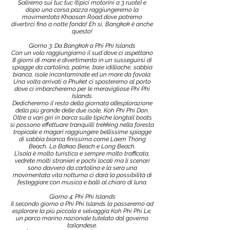
Saliremo sui tuc tuc (tipici motorini a 3 ruote) e
dopo una corsa pazza raggiungeremo la
movimentata Khaosan Road dove potremo
divertirci fino a notte fonda! Eh si, Bangkok è anche
questo!
Giorno 3: Da Bangkok a Phi Phi Islands
Con un volo raggiungiamo il sud dove ci aspettano
8 giorni di mare e divertimento in un susseguirsi di
spiagge da cartolina, palme, baie idilliache, sabbia
bianca, isole incontaminate ed un mare da favola.
Una volta arrivati a Phuket ci sposteremo al porto
dove ci imbarcheremo per le meravigliose Phi Phi
Islands.
Dedicheremo il resto della giornata all’esplorazione
della più grande delle due isole, Koh Phi Phi Don.
Oltre a vari giri in barca sulle tipiche longtail boats
si possono effettuare tranquilli trekking nella foresta
tropicale e magari raggiungere bellissime spiagge
di sabbia bianca finissima come Laem Thong
Beach, Lo Bakao Beach e Long Beach.
L’isola è molto turistica e sempre molto trafficata,
vedrete molti stranieri e pochi locali ma li scenari
sono davvero da cartolina e la sera una
movimentata vita notturna ci darà la possibilità di
festeggiare con musica e balli al chiaro di luna.
Giorno 4: Phi Phi Islands
Il secondo giorno a Phi Phi Islands la passeremo ad
esplorare la più piccola e selvaggia Koh Phi Phi Le,
un parco marino nazionale tutelato dal governo
tailandese.