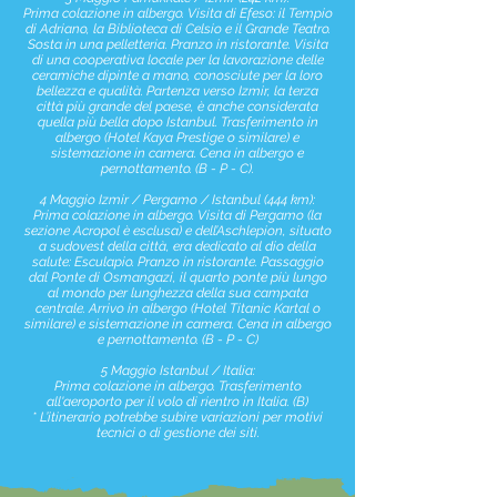
Prima colazione in albergo. Visita di Efeso: il Tempio
di Adriano, la Biblioteca di Celsio e il Grande Teatro.
Sosta in una pelletteria. Pranzo in ristorante. Visita
di una cooperativa locale per la lavorazione delle
ceramiche dipinte a mano, conosciute per la loro
bellezza e qualità. Partenza verso Izmir, la terza
città più grande del paese, è anche considerata
quella più bella dopo Istanbul. Trasferimento in
albergo (Hotel Kaya Prestige o similare) e
sistemazione in camera. Cena in albergo e
pernottamento. (B - P - C).
4 Maggio Izmir / Pergamo / Istanbul (444 km):
Prima colazione in albergo. Visita di Pergamo (la
sezione Acropol è esclusa) e dell’Aschlepion, situato
a sudovest della città, era dedicato al dio della
salute: Esculapio. Pranzo in ristorante. Passaggio
dal Ponte di Osmangazi, il quarto ponte più lungo
al mondo per lunghezza della sua campata
centrale. Arrivo in albergo (Hotel Titanic Kartal o
similare) e sistemazione in camera. Cena in albergo
e pernottamento. (B - P - C)
5 Maggio Istanbul / Italia:
Prima colazione in albergo. Trasferimento
all'aeroporto per il volo di rientro in Italia. (B)
* L’itinerario potrebbe subire variazioni per motivi
tecnici o di gestione dei siti.