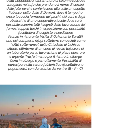
della Cappadocia, disseminata di colonne rocciose
intagliate nel tufo che prendono il nome di camini
delle fate; perché conferiscono alla valle un aspetto
fiabesco; della Valle di Devrent, dove il tempo ha
eroso la roccia formando dei picchi, dei coni e degli
obelischi e di una cooperativa locale dove sarà
possibile scoprire tutti i segreti della lavorazione dei
famosi tappeti turchi in esposizione con possibilità
facoltativa di acquisto e spedizione.
Pranzo in ristorante. Visita di Ozkonak (o Saratli),
uno dei complessi rifugi sottoterra conosciuti come
“città sotterranee”; della Cittadella di Uchisar,
situata all’interno di un cono di roccia tufacea e di
un laboratorio per la lavorazione di pietre dure, oro
e argento. Trasferimento per il rientro in albergo.
Cena in albergo e pernottamento. Possibilità di
partecipare alla serata folkloristica (facoltativa, a
pagamento) con danzatrice del ventre. (B - P - C).