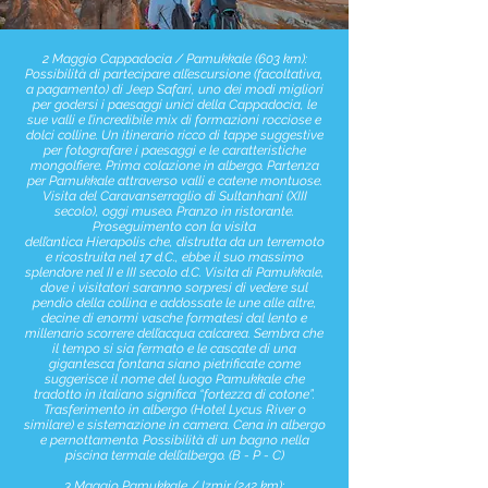
2 Maggio Cappadocia / Pamukkale (603 km):
Possibilità di partecipare all’escursione (facoltativa,
a pagamento) di Jeep Safari, uno dei modi migliori
per godersi i paesaggi unici della Cappadocia, le
sue valli e l’incredibile mix di formazioni rocciose e
dolci colline. Un itinerario ricco di tappe suggestive
per fotografare i paesaggi e le caratteristiche
mongolfiere. Prima colazione in albergo. Partenza
per Pamukkale attraverso valli e catene montuose.
Visita del Caravanserraglio di Sultanhani (XIII
secolo), oggi museo. Pranzo in ristorante.
Proseguimento con la visita
dell’antica Hierapolis che, distrutta da un terremoto
e ricostruita nel 17 d.C., ebbe il suo massimo
splendore nel II e III secolo d.C. Visita di Pamukkale,
dove i visitatori saranno sorpresi di vedere sul
pendio della collina e addossate le une alle altre,
decine di enormi vasche formatesi dal lento e
millenario scorrere dell’acqua calcarea. Sembra che
il tempo si sia fermato e le cascate di una
gigantesca fontana siano pietrificate come
suggerisce il nome del luogo Pamukkale che
tradotto in italiano significa “fortezza di cotone”.
Trasferimento in albergo (Hotel Lycus River o
similare) e sistemazione in camera. Cena in albergo
e pernottamento. Possibilità di un bagno nella
piscina termale dell’albergo. (B - P - C)
3 Maggio Pamukkale / Izmir (242 km):