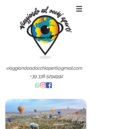
viaggiandoadocchiaperti@gmail.com
+39 338 5294992