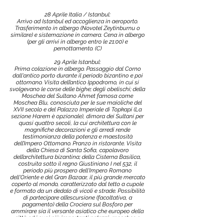
28 Aprile Italia / Istanbul:
Arrivo ad Istanbul ed accoglienza in aeroporto.
Trasferimento in albergo (Novotel Zeytinburnu o
similare) e sistemazione in camera. Cena in albergo
(per gli arrivi in albergo entro le 21:00) e
pernottamento. (C)
29 Aprile Istanbul:
Prima colazione in albergo. Passaggio dal Corno
dall'antico porto durante il periodo bizantino e poi
ottomano. Visita dell’antico Ippodromo, in cui si
svolgevano le corse delle bighe; degli obelischi; della
Moschea del Sultano Ahmet famosa come
Moschea Blu, conosciuta per le sue maioliche del
XVII secolo e del Palazzo Imperiale di Topkapi (La
sezione Harem è opzionale), dimora dei Sultani per
quasi quattro secoli, la cui architettura con le
magnifiche decorazioni e gli arredi rende
testimonianza della potenza e maestosità
dell’Impero Ottomano. Pranzo in ristorante. Visita
della Chiesa di Santa Sofia, capolavoro
dell’architettura bizantina; della Cisterna Basilica,
costruita sotto il regno Giustiniano I nel 532, il
periodo più prospero dell'Impero Romano
dell'Oriente e del Gran Bazaar, il più grande mercato
coperto al mondo, caratterizzato dal tetto a cupole
e formato da un dedalo di vicoli e strade. Possibilità
di partecipare all’escursione (facoltativa, a
pagamento) della Crociera sul Bosforo per
ammirare sia il versante asiatico che europeo della