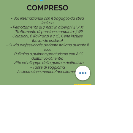
COMPRESO
- Voli internazionali con il bagaglio da stiva
incluso
- Pernottamento di 7 notti in alberghi 4* / 5*.
- Trattamento di pensione completa: 7 (B)
Colazioni, 6 (P) Pranzi e 7 (C) Cene incluse
(bevande escluse).
- Guida professionale parlante italiano durante il
tour.
- Pullmino o pullman granturismo con A/C
dall’arrivo al rientro.
- Vitto ed alloggio della guida e dell’autista.
- Tasse di soggiorno.
- Assicurazione medico/annullamento
NON COMPRESO
- Mance in alberghi; ristoranti e ingressi ai
musei; siti pari ad € 120 a persona da pagare
all'arrivo alla guida (obbligatorio)
- Mance per la guida e l'autista di € 25 a
persona (obbligatorio)
- Extras personali, escursioni facoltative