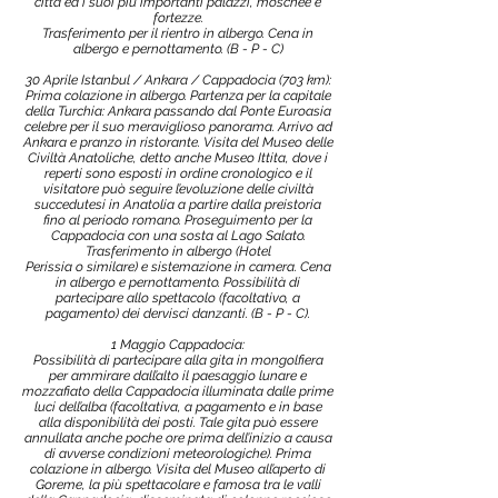
città ed i suoi più importanti palazzi, moschee e
fortezze.
Trasferimento per il rientro in albergo. Cena in
albergo e pernottamento. (B - P - C)
30 Aprile Istanbul / Ankara / Cappadocia (703 km):
Prima colazione in albergo. Partenza per la capitale
della Turchia: Ankara passando dal Ponte Euroasia
celebre per il suo meraviglioso panorama. Arrivo ad
Ankara e pranzo in ristorante. Visita del Museo delle
Civiltà Anatoliche, detto anche Museo Ittita, dove i
reperti sono esposti in ordine cronologico e il
visitatore può seguire l’evoluzione delle civiltà
succedutesi in Anatolia a partire dalla preistoria
fino al periodo romano. Proseguimento per la
Cappadocia con una sosta al Lago Salato.
Trasferimento in albergo (Hotel
Perissia o similare) e sistemazione in camera. Cena
in albergo e pernottamento. Possibilità di
partecipare allo spettacolo (facoltativo, a
pagamento) dei dervisci danzanti. (B - P - C).
1 Maggio Cappadocia:
Possibilità di partecipare alla gita in mongolfiera
per ammirare dall’alto il paesaggio lunare e
mozzafiato della Cappadocia illuminata dalle prime
luci dell’alba (facoltativa, a pagamento e in base
alla disponibilità dei posti. Tale gita può essere
annullata anche poche ore prima dell’inizio a causa
di avverse condizioni meteorologiche). Prima
colazione in albergo. Visita del Museo all’aperto di
Goreme, la più spettacolare e famosa tra le valli