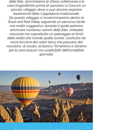
delle fate, ammireremo le chiese sotterranee e le
case trogloditiche prima di spostarci a Cavusin un
piccolo villaggio dove si può ancora respirare
l’autenticità della Cappadocia tradizionale.
Da questo villaggio ci incammineremo dentro la
Rose and Red Valley seguendo un percorso facile
ma molto suggestivo, durante il quale potremo
ammirare numerosi camini delle fate, chiesette
nascoste ma soprattutto un paesaggio ai limiti
della realtà che ricorda quello lunare, costituito da
rocce bizzarre dai colori tenui che passano dal
rossastro, al rosato, al bianco. Torneremo a Göreme
per la sera esausti ma soddisfatti dell’incredibile
giornata.