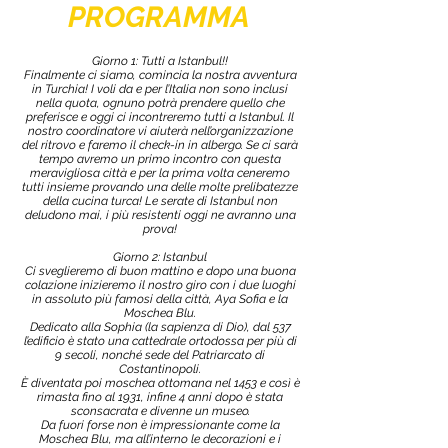
PROGRAMMA
Giorno 1: Tutti a Istanbul!!
Finalmente ci siamo, comincia la nostra avventura
in Turchia! I voli da e per l’Italia non sono inclusi
nella quota, ognuno potrà prendere quello che
preferisce e oggi ci incontreremo tutti a Istanbul. Il
nostro coordinatore vi aiuterà nell’organizzazione
del ritrovo e faremo il check-in in albergo. Se ci sarà
tempo avremo un primo incontro con questa
meravigliosa città e per la prima volta ceneremo
tutti insieme provando una delle molte prelibatezze
della cucina turca! Le serate di Istanbul non
deludono mai, i più resistenti oggi ne avranno una
prova!
Giorno 2: Istanbul
Ci sveglieremo di buon mattino e dopo una buona
colazione inizieremo il nostro giro con i due luoghi
in assoluto più famosi della città, Aya Sofia e la
Moschea Blu.
Dedicato alla Sophia (la sapienza di Dio), dal 537
l’edificio è stato una cattedrale ortodossa per più di
9 secoli, nonché sede del Patriarcato di
Costantinopoli.
È diventata poi moschea ottomana nel 1453 e così è
rimasta fino al 1931, infine 4 anni dopo è stata
sconsacrata e divenne un museo.
Da fuori forse non è impressionante come la
Moschea Blu, ma all’interno le decorazioni e i