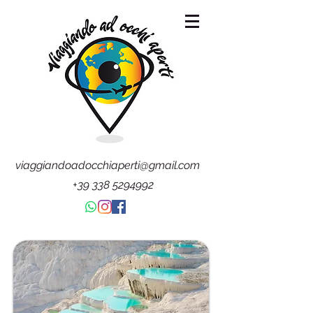
viaggiandoadocchiaperti@gmail.com
+39 338 5294992