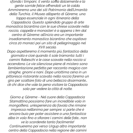
sfonda i timpani, il vento soffia dolcemente e la
gente sorride felice offrendoti un tè caldo.
Ammireremo uno dei siti Patrimonio dell’Umanità
della Turchia, il Museo all’aperto di Göreme, una
tappa essenziale in ogni itinerario della
Cappadocia. Questo splendido gruppo di arte
monastica bizantina con le sue chiese scavate nella
roccia, cappelle e monasteri è a appena 1 km dal
centro di Göreme: all’inizio era un importante
insediamento monastico bizantino che ospitava
circa 20 monaci poi un sito di pellegrinaggio nel
XVII secolo.
Dopo aspetteremo il momento più fantastico della
giornata e cioè quando il sole tramonta: tutti i
camini fiabeschi e le case scavate nella roccia si
accendono. Le vie silenziose piene di mistero sono
l’ambientazione perfetta per racconto magico con
streghe, gnomi e nani. Dopo un’ottima cena in un
pittoresco ristorante scavato nella roccia faremo un
giro per scattare foto di una bellezza disarmante…
c’è chi dice che vale la pena visitare la Cappadocia
solo per vedere la città di notte.
Giorno 4: Göreme - Nel cuore della Cappadocia
Stamattina possiamo fare un incredibile volo in
mongolfiera, un’esperienza da favola che rimane
impressa nell’anima per sempre: si parte che è
ancora buio per poter assistere a una fantastica
alba in volo fino a sfiorare i camini delle fate… non
ve lo scorderete tanto facilmente!
Continueremo poi verso Urgup altro importante
centro della Cappadocia nella regione dei camini