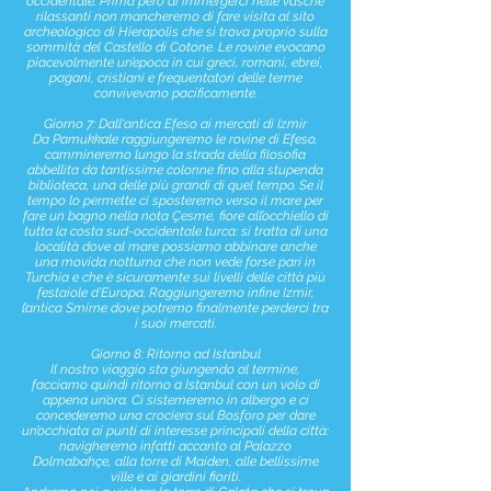
occidentale. Prima però di immergerci nelle vasche
rilassanti non mancheremo di fare visita al sito
archeologico di Hierapolis che si trova proprio sulla
sommità del Castello di Cotone. Le rovine evocano
piacevolmente un’epoca in cui greci, romani, ebrei,
pagani, cristiani e frequentatori delle terme
convivevano pacificamente.
Giorno 7: Dall'antica Efeso ai mercati di Izmir
Da Pamukkale raggiungeremo le rovine di Efeso,
cammineremo lungo la strada della filosofia
abbellita da tantissime colonne fino alla stupenda
biblioteca, una delle più grandi di quel tempo. Se il
tempo lo permette ci sposteremo verso il mare per
fare un bagno nella nota Çesme, fiore all’occhiello di
tutta la costa sud-occidentale turca: si tratta di una
località dove al mare possiamo abbinare anche
una movida notturna che non vede forse pari in
Turchia e che è sicuramente sui livelli delle città più
festaiole d’Europa. Raggiungeremo infine Izmir,
l’antica Smirne dove potremo finalmente perderci tra
i suoi mercati.
Giorno 8: Ritorno ad Istanbul
Il nostro viaggio sta giungendo al termine,
facciamo quindi ritorno a Istanbul con un volo di
appena un’ora. Ci sistemeremo in albergo e ci
concederemo una crociera sul Bosforo per dare
un’occhiata ai punti di interesse principali della città:
navigheremo infatti accanto al Palazzo
Dolmabahçe, alla torre di Maiden, alle bellissime
ville e ai giardini fioriti.