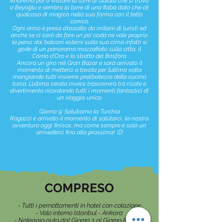
Andremo poi a visitare la torre di Galata che si trova
a Beyoğlu e sembra la torre di una fiaba dato che c’è
qualcosa di magico nella sua forma con il tetto
conico.
Ogni anno è presa d’assalto da milioni di turisti ed
anche se ci sarà da fare un po’ coda ne vale proprio
la pena: dai balconi esterni sulla sua cima infatti si
gode di un panorama mozzafiato sulla città, il
Corno d’Oro e lo stretto del Bosforo.
Ancora un giro nel Gran Bazar e sarà arrivato il
momento di metterci a tavola per l’ultima volta
mangiando tutti insieme prelibatezze della cucina
turca. L’ultima serata invece trascorrerà tra risate e
divertimento ricordando tutti i momenti fantastici di
un viaggio unico.
Giorno 9: Salutiamo la Turchia
Ragazzi è arrivato il momento di salutarci, la nostra
avventura oggi finisce, ma come sempre è solo un
arrivederci fino alla prossima! 🙂
COMPRESO
- Tutti i pernottamenti in hotel con colazione
- Volo interno Istanbul - Ankara
- Noleggio auto dal Giorno 3 al Giorno 8 in self