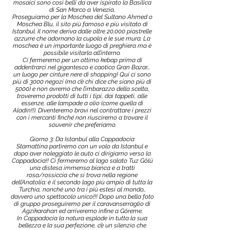
mosaici sono così belli da aver ispirato la Basilica
di San Marco a Venezia.
Proseguiamo per la Moschea del Sultano Ahmed o
Moschea Blu, il sito più famoso e più visitato di
Istanbul. Il nome deriva dalle oltre 20.000 piastrelle
azzurre che adornano la cupola e le sue mura. La
moschea è un importante luogo di preghiera ma è
possibile visitarla all’interno.
Ci fermeremo per un ottimo kebap prima di
addentrarci nel gigantesco e caotico Gran Bazar…
un luogo per cinture nere di shopping! Qui ci sono
più di 3000 negozi (ma c’è chi dice che siano più di
5000) e non avremo che l’imbarazzo della scelta,
troveremo prodotti di tutti i tipi, dai tappeti, alle
essenze, alle lampade a olio (come quella di
Aladin!!). Diventeremo bravi nel contrattare i prezzi
con i mercanti finché non riusciremo a trovare il
souvenir che preferiamo.
Giorno 3: Da Istanbul alla Cappadocia
Stamattina partiremo con un volo da Istanbul e
dopo aver noleggiato le auto ci dirigiamo verso la
Cappadocia!! Ci fermeremo al lago salato Tuz Gölü
una distesa immensa bianca e a tratti
rosa/rossiccia che si trova nella regione
dell’Anatolia: è il secondo lago più ampio di tutta la
Turchia, nonché uno tra i più estesi al mondo…
davvero uno spettacolo unico!!! Dopo una bella foto
di gruppo proseguiremo per il caravanserraglio di
Agzikarahan ed arriveremo infine a Göreme.
In Cappadocia la natura esplode in tutta la sua
bellezza e la sua perfezione, c’è un silenzio che