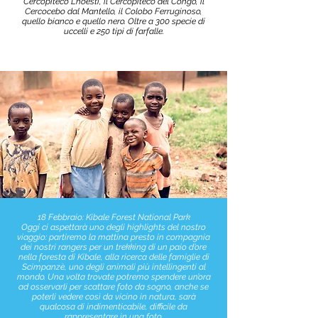
Cercopiteco Lhoesti, il Cercopiteco del Congo, il
Cercocebo dal Mantello, il Colobo Ferruginoso,
quello bianco e quello nero. Oltre a 300 specie di
uccelli e 250 tipi di farfalle.
18 Febbraio: Kibale Forest National Park
Oggi ci aspettarà uno degli highlights del nostro
viaggio: partiremo la mattina presto in compagnia
dei nostri rangers per un trekking di un paio d’ore
nella foresta di Kibale, alla ricerca delle famiglie di
Scimpanzè, uno degli animali più intellingenti al
mondo. Una volta trovate potremo spendere un’ora
ad osservarli per scattare foto da sogno, anche se
poterli vedere così da vicino in natura, sarà
qualcosa di indimenticabile, difficile da
rappresentare in una foto.