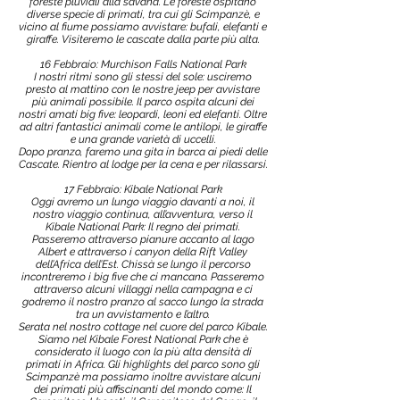
foreste pluviali alla savana. Le foreste ospitano
diverse specie di primati, tra cui gli Scimpanzè, e
vicino al fiume possiamo avvistare: bufali, elefanti e
giraffe. Visiteremo le cascate dalla parte più alta.
16 Febbraio: Murchison Falls National Park
I nostri ritmi sono gli stessi del sole: usciremo
presto al mattino con le nostre jeep per avvistare
più animali possibile. Il parco ospita alcuni dei
nostri amati big five: leopardi, leoni ed elefanti. Oltre
ad altri fantastici animali come le antilopi, le giraffe
e una grande varietà di uccelli.
Dopo pranzo, faremo una gita in barca ai piedi delle
Cascate. Rientro al lodge per la cena e per rilassarsi.
17 Febbraio: Kibale National Park
Oggi avremo un lungo viaggio davanti a noi, il
nostro viaggio continua, all’avventura, verso il
Kibale National Park: Il regno dei primati.
Passeremo attraverso pianure accanto al lago
Albert e attraverso i canyon della Rift Valley
dell’Africa dell’Est. Chissà se lungo il percorso
incontreremo i big five che ci mancano. Passeremo
attraverso alcuni villaggi nella campagna e ci
godremo il nostro pranzo al sacco lungo la strada
tra un avvistamento e l’altro.
Serata nel nostro cottage nel cuore del parco Kibale.
Siamo nel Kibale Forest National Park che è
considerato il luogo con la più alta densità di
primati in Africa. Gli highlights del parco sono gli
Scimpanzè ma possiamo inoltre avvistare alcuni
dei primati più affiscinanti del mondo come: Il