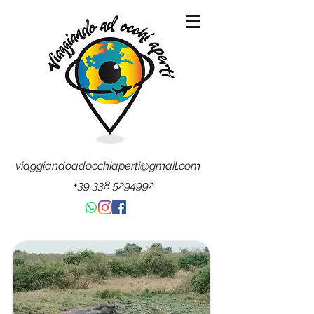
viaggiandoadocchiaperti@gmail.com
+39 338 5294992