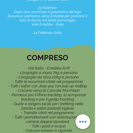
23 Febbraio:
Dopo aver ammirato il panorama del lago
Bunyonyi, partiremo verso Entebbe per prendere il
volo di ritorno nel tardo pomeriggio.
Volo Entebbe - Italia
24 Febbraio: Italia
COMPRESO
- Voli Italia - Entebbe A/R
- 1 bagaglio a mano 7kg a persona
- 1 bagaglio da stiva 20kg a persona
- Tutte le escursioni citate nel programma
- Tutti i safari con Jeep 4x4 con pop up rooftop
- Crociera verso le Cascate Murchison
- Permessi per il Rhino tracking, lo scimpanzè
tracking e per il gorilla tracking
- Guide e rangers locali per i trekking nella
foresta e safari parlanti inglese
- Transfer citati nel programma
- Tutti i pernottamenti con sistemazione in
camera doppia standard
- Tutti i pasti e acqua
- Visto per entrare in Uganda