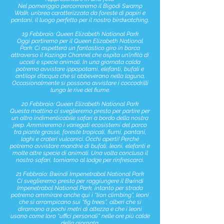
Nel pomeriggio percorreremo il Bigodi Swamp
Walk, un’area caratterizzata da foreste di papiri e
pantani, il luogo perfetto per il nostro birdwatching.
19 Febbraio: Queen Elizabeth National Park
Oggi partiremo per il Queen Elizabeth National
Park. Ci aspetterà un fantastico giro in barca
attraverso il Kazinga Channel che ospita un’infità di
ucceli e specie animali. In una giornata calda
potremo avvistare ippopotami, elefanti, bufali e
antilopi d’acqua che si abbeverano nella laguna.
Occasionalmente si possono avvistare i coccodrilli
lungo le rive del fiume.
20 Febbraio: Queen Elizabeth National Park
Questa mattina ci sveglieremo presto per partire per
un altro indimenticabile safari a bordo della nostra
jeep. Ammireremo i variegati ecosistemi del parco
tra piante grasse, foreste tropicali, fiumi, pantani,
laghi e crateri vulcanici. Occhi aperti! Perché
potremo avvistare mandrie di bufali, leoni, elefanti e
molte altre specie di animali. Una volta concluso il
nostro safari, torniamo al lodge per rinfrescarci.
21 Febbraio: Bwindi Impenetrabal National Park
Ci sveglieremo presto per raggiungere il Bwindi
Impenetrabal National Park, intanto per strada
potremo ammirare anche qui i “lion climbing”, leoni
che si arrampicano sui “fig trees”, alberi che si
diramano a pochi metri di altezza e che i leoni
usano come loro “uffici personali” nelle ore più calde
della giornata.