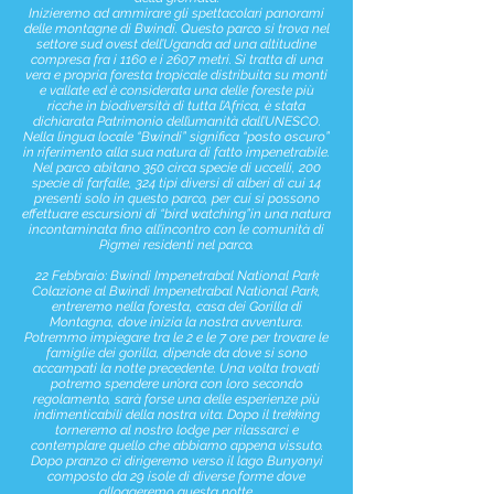
Inizieremo ad ammirare gli spettacolari panorami
delle montagne di Bwindi. Questo parco si trova nel
settore sud ovest dell’Uganda ad una altitudine
compresa fra i 1160 e i 2607 metri. Si tratta di una
vera e propria foresta tropicale distribuita su monti
e vallate ed è considerata una delle foreste più
ricche in biodiversità di tutta l’Africa, è stata
dichiarata Patrimonio dell’umanità dall’UNESCO.
Nella lingua locale “Bwindi” significa “posto oscuro”
in riferimento alla sua natura di fatto impenetrabile.
Nel parco abitano 350 circa specie di uccelli, 200
specie di farfalle, 324 tipi diversi di alberi di cui 14
presenti solo in questo parco, per cui si possono
effettuare escursioni di “bird watching”in una natura
incontaminata fino all’incontro con le comunità di
Pigmei residenti nel parco.
22 Febbraio: Bwindi Impenetrabal National Park
Colazione al Bwindi Impenetrabal National Park,
entreremo nella foresta, casa dei Gorilla di
Montagna, dove inizia la nostra avventura.
Potremmo impiegare tra le 2 e le 7 ore per trovare le
famiglie dei gorilla, dipende da dove si sono
accampati la notte precedente. Una volta trovati
potremo spendere un’ora con loro secondo
regolamento, sarà forse una delle esperienze più
indimenticabili della nostra vita. Dopo il trekking
torneremo al nostro lodge per rilassarci e
contemplare quello che abbiamo appena vissuto.
Dopo pranzo ci dirigeremo verso il lago Bunyonyi
composto da 29 isole di diverse forme dove
alloggeremo questa notte.