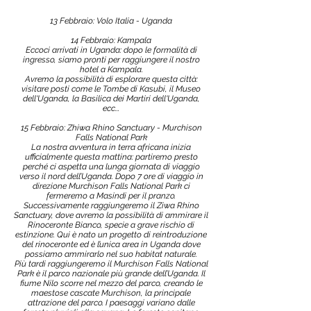
13 Febbraio: Volo Italia - Uganda
14 Febbraio: Kampala
Eccoci arrivati in Uganda: dopo le formalità di
ingresso, siamo pronti per raggiungere il nostro
hotel a Kampala.
Avremo la possibilità di esplorare questa città:
visitare posti come le Tombe di Kasubi, il Museo
dell'Uganda, la Basilica dei Martiri dell'Uganda,
ecc...
15 Febbraio: Zhiwa Rhino Sanctuary - Murchison
Falls National Park
La nostra avventura in terra africana inizia
ufficialmente questa mattina: partiremo presto
perché ci aspetta una lunga giornata di viaggio
verso il nord dell’Uganda. Dopo 7 ore di viaggio in
direzione Murchison Falls National Park ci
fermeremo a Masindi per il pranzo.
Successivamente raggiungeremo il Ziwa Rhino
Sanctuary, dove avremo la possibilità di ammirare il
Rinoceronte Bianco, specie a grave rischio di
estinzione. Qui è nato un progetto di reintroduzione
del rinoceronte ed è l’unica area in Uganda dove
possiamo ammirarlo nel suo habitat naturale.
Più tardi raggiungeremo il Murchison Falls National
Park è il parco nazionale più grande dell’Uganda. Il
fiume Nilo scorre nel mezzo del parco, creando le
maestose cascate Murchison, la principale
attrazione del parco. I paesaggi variano dalle