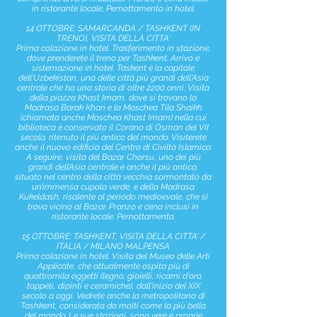
in ristorante locale. Pernottamento in hotel.
14 OTTOBRE: SAMARCANDA / TASHKENT (IN
TRENO), VISITA DELLA CITTA'
Prima colazione in hotel. Trasferimento in stazione,
dove prenderete il treno per Tashkent. Arrivo e
sistemazione in hotel. Taskent è la capitale
dell'Uzbekistan, una delle città più grandi dell'Asia
centrale che ha una storia di oltre 2200 anni. Visita
della piazza Khast Imam, dove si trovano la
Madrasa Barak Khan e la Moschea Tila Shaikh
(chiamata anche Moschea Khast Imam) nella cui
biblioteca è conservato il Corano di Osman del VII
secolo, ritenuto il più antico del mondo. Visiterete
anche il nuovo edificio del Centro di Civiltà Islamica.
A seguire, visita del Bazar Chorsu, uno dei più
grandi dell’Asia centrale e anche il più antico,
situato nel centro della città vecchia sormontato da
un’immensa cupola verde, e della Madrasa
Kukeldash, risalente al periodo medioevale, che si
trova vicino al Bazar. Pranzo e cena inclusi in
ristorante locale. Pernottamento.
15 OTTOBRE: TASHKENT, VISITA DELLA CITTA' /
ITALIA / MILANO MALPENSA
Prima colazione in hotel. Visita del Museo delle Arti
Applicate, che attualmente ospita più di
quattromila oggetti (legno, gioielli, ricami d'oro,
tappeti, dipinti e ceramiche), dall'inizio del XIX
secolo a oggi. Vedrete anche la metropolitana di
Tashkent, considerata da molti come la più bella
del mondo. Le sue stazioni, sono vere e proprie