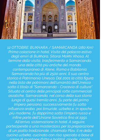
12 OTTOBRE: BUKHARA / SAMARCANDA (280 Km)
Prima colazione in hotel. Visita del palazzo estivo
degli emiri di Bukhara, Sitorai Mokhi Khosa. Al
termine della visita, trasferimento a Samarcanda,
una delle città più antiche del mondo,
contemporanea di Atene, Roma e Babilonia.
Samarcanda ha più di 2500 anni. Il suo centro
storico è Patrimonio Unesco. Dal 2001 la città figura
nella lista dei patrimoni dell'umanità dell'Unesco
sotto il titolo di "Samarcanda - Crocevia di culture".
Situata al centro delle principali rotte commerciali
asiatiche, Samarcanda, nel corso della sua storia
lunga di quasi tremila anni, fu parte del primo
Impero persiano; successivamente fu sotto
influenza araba, poi timuride, uzbeka e, in epoche
più moderne, fu dapprima sotto l'impero russo e
infine parte dell'Unione Sovietica fino al 1991.
All'arrivo, sistemazione in hotel. A seguire,
parteciperete a una masterclass per la preparazione
di un piatto tradizionale, chiamato Plov, il re della
cucina uzbeka, cucinato con riso speziato a base di
carne di montone (fritta e bollita), cipolle, carote.