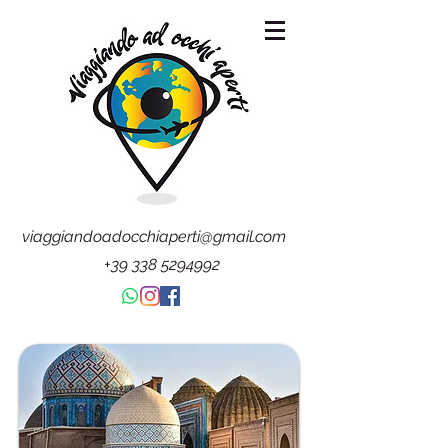
viaggiandoadocchiaperti@gmail.com
+39 338 5294992