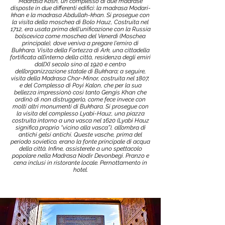
Madrasa Kosh, un complesso di due madrase
disposte in due differenti edifici: la madrasa Modari-
khan e la madrasa Abdullah-khan. Si prosegue con
la visita della moschea di Bolo Hauz, Costruita nel
1712, era usata prima dell'unificazione con la Russia
bolscevica come moschea del Venerdì (Moschea
principale), dove veniva a pregare l'emiro di
Bukhara. Visita della Fortezza di Ark, una cittadella
fortificata all’interno della città, residenza degli emiri
dall’XI secolo sino al 1920 e centro
dell’organizzazione statale di Bukhara; a seguire,
visita della Madrasa Chor-Minor, costruita nel 1807,
e del Complesso di Poyi Kalon, che per la sua
bellezza impressionò così tanto Gengis Khan che
ordinò di non distruggerlo, come fece invece con
molti altri monumenti di Bukhara. Si prosegue con
la visita del complesso Lyabi-Hauz, una piazza
costruita intorno a una vasca nel 1620 (Lyabi Hauz
significa proprio “vicino alla vasca”), all’ombra di
antichi gelsi antichi. Queste vasche, prima del
periodo sovietico, erano la fonte principale di acqua
della città. Infine, assisterete a uno spettacolo
popolare nella Madrasa Nodir Devonbegi. Pranzo e
cena inclusi in ristorante locale. Pernottamento in
hotel.