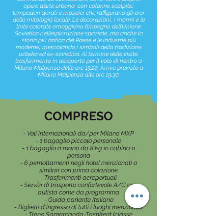
opere d’arte urbana, con colonne scolpite,
lampadari dorati e mosaici che raffigurano gli eroi
della mitologia locale. Le decorazioni, i marmi e le
tinte colorate omaggiano l’impegno dell’Unione
Sovietica nell’esplorazione spaziale, ma anche la
storia più antica del Paese e le industrie più
moderne, mescolando i simboli della tradizione
uzbeka ed ex-sovietica. Al termine delle visite,
trasferimento in aeroporto per il volo di rientro a
Milano Malpensa delle ore 15:20. Arrivo previsto a
Milano Malpensa alle ore 19:30.
COMPRESO
- Voli internazionali da/per Milano MXP
- 1 bagaglio piccolo personale
- 1 bagaglio a mano da 8 kg in cabina a
persona
- 6 pernottamenti negli hotel menzionati o
similari con prima colazione
- Trasferimenti aeroportuali
- Servizi di trasporto confortevole A/C con
autista come da programma
- Guida parlante italiano
- Biglietti d'ingresso di tutti i luoghi menzionati
- Treno Samarcanda-Tashkent (classe