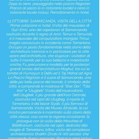
Dopo la cena, passeggiata nella piazza Registan.
Pranzo al sacco (o in ristorante locale) e cena in
ristorante locale inclusi. Pernottamento in hotel.
13 OTTOBRE: SAMARCANDA, VISITA DELLA CITTA'
Prima colazione in hotel. Visita del mausoleo di
Guri-Emir, uno dei capolavori di Samarcanda,
costruito durante il regno di Amir Temur e Temurids,
è il mausoleo del conquistatore mongolo Timur,
meglio conosciuto in occidente come Tamerlano.
Occupa un posto fondamentale nella storia della
architettura islamica e in particolare per lo stile
azero dell'architettura, che stupisce i visitatori di
tutto il mondo per la sua bellezza e maestosità
uniche. Fu precursore e modello per le posteriori
grandi tombe dell'architettura Moghul, tra cui la
tomba di Humayun a Delhi ed il Taj Mahal ad Agra.
La Piazza Registan è il cuore di Samarcanda, una
delle più belle piazze del mondo, il simbolo della
città, e comprende le madrase di "Sher Dor", "Tilla
Kori" e "Ulugbek". Visita dell'osservatorio
dell'Ulugbek, il più grande dell'Asia Centrale,
costruito nel 1420 da Ulugbeg, il nipote di
Tamerlano, e del bazar Siyab, il più famoso di
Samarcanda. Visita del Museo Afrasiab, la cui
mostra permanente è incentrata sulla storia della
città stessa, così come la regione circostante. Si
prosegue con la visita della Moschea di
Bibikhanum, costruita nel 1400, dedicata alla
moglie di Tamerlano. Infine, visita del complesso
architettonico Shakhi-Zinda (X-XIX secolo), che
comprende diversi mausolei. Pranzo e cena inclusi