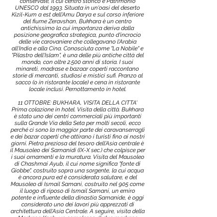
conservate, il cui centro storico è Patrimonio
UNESCO dal 1993. Situata in un'oasi del deserto
Kizil-Kum a est dell'Amu Darya e sul corso inferiore
del fiume Zeravshan, Bukhara è un centro
antichissimo la cui importanza deriva dalla
posizione geografica strategica, punto d'incrocio
delle vie carovaniere che collegavano l'Arabia
all'India e alla Cina. Conosciuta come "La Nobile" e
"Pilastro dell'Islam", è una delle più antiche città del
mondo, con oltre 2.500 anni di storia. I suoi
minareti, madrase e bazaar coperti raccontano
storie di mercanti, studiosi e mistici sufi. Pranzo al
sacco (o in ristorante locale) e cena in ristorante
locale inclusi. Pernottamento in hotel.
11 OTTOBRE: BUKHARA, VISITA DELLA CITTA'
Prima colazione in hotel. Visita della città. Bukhara
è stato uno dei centri commerciali più importanti
sulla Grande Via della Seta per molti secoli, ecco
perché ci sono la maggior parte dei caravanserragli
e dei bazar coperti che attirano i turisti fino ai nostri
giorni. Pietra preziosa del tesoro dell'Asia centrale è
il Mausoleo dei Samanidi (IX-X sec.) che colpisce per
i suoi ornamenti e la muratura. Visita del Mausoleo
di Chashmai Ayub, il cui nome significa "fonte di
Giobbe", costruito sopra una sorgente, la cui acqua
è ancora pura ed è considerata salutare, e del
Mausoleo di Ismail Samani, costruito nel 905 come
il luogo di riposo di Ismail Samani, un emiro
potente e influente della dinastia Samanide, è oggi
considerato uno dei lavori più apprezzati di
architettura dell'Asia Centrale. A seguire, visita della