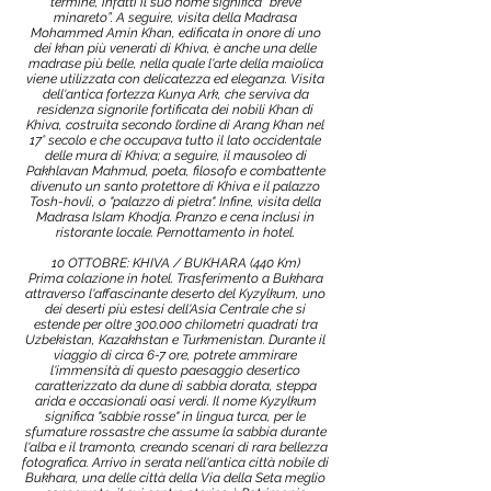
termine, infatti il suo nome significa “breve
minareto”. A seguire, visita della Madrasa
Mohammed Amin Khan, edificata in onore di uno
dei khan più venerati di Khiva, è anche una delle
madrase più belle, nella quale l'arte della maiolica
viene utilizzata con delicatezza ed eleganza. Visita
dell'antica fortezza Kunya Ark, che serviva da
residenza signorile fortificata dei nobili Khan di
Khiva, costruita secondo l’ordine di Arang Khan nel
17° secolo e che occupava tutto il lato occidentale
delle mura di Khiva; a seguire, il mausoleo di
Pakhlavan Mahmud, poeta, filosofo e combattente
divenuto un santo protettore di Khiva e il palazzo
Tosh-hovli, o "palazzo di pietra". Infine, visita della
Madrasa Islam Khodja. Pranzo e cena inclusi in
ristorante locale. Pernottamento in hotel.
10 OTTOBRE: KHIVA / BUKHARA (440 Km)
Prima colazione in hotel. Trasferimento a Bukhara
attraverso l'affascinante deserto del Kyzylkum, uno
dei deserti più estesi dell'Asia Centrale che si
estende per oltre 300.000 chilometri quadrati tra
Uzbekistan, Kazakhstan e Turkmenistan. Durante il
viaggio di circa 6-7 ore, potrete ammirare
l'immensità di questo paesaggio desertico
caratterizzato da dune di sabbia dorata, steppa
arida e occasionali oasi verdi. Il nome Kyzylkum
significa "sabbie rosse" in lingua turca, per le
sfumature rossastre che assume la sabbia durante
l'alba e il tramonto, creando scenari di rara bellezza
fotografica. Arrivo in serata nell'antica città nobile di
Bukhara, una delle città della Via della Seta meglio