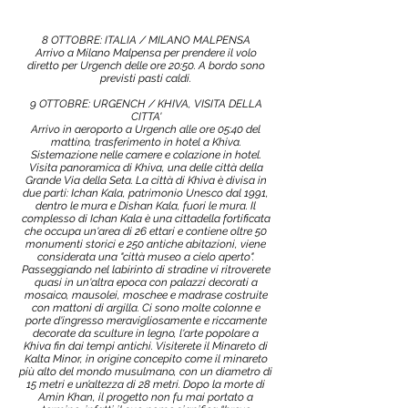
8 OTTOBRE: ITALIA / MILANO MALPENSA
Arrivo a Milano Malpensa per prendere il volo
diretto per Urgench delle ore 20:50. A bordo sono
previsti pasti caldi.
9 OTTOBRE: URGENCH / KHIVA, VISITA DELLA
CITTA'
Arrivo in aeroporto a Urgench alle ore 05:40 del
mattino, trasferimento in hotel a Khiva.
Sistemazione nelle camere e colazione in hotel.
Visita panoramica di Khiva, una delle città della
Grande Via della Seta. La città di Khiva è divisa in
due parti: Ichan Kala, patrimonio Unesco dal 1991,
dentro le mura e Dishan Kala, fuori le mura. Il
complesso di Ichan Kala è una cittadella fortificata
che occupa un'area di 26 ettari e contiene oltre 50
monumenti storici e 250 antiche abitazioni, viene
considerata una "città museo a cielo aperto".
Passeggiando nel labirinto di stradine vi ritroverete
quasi in un'altra epoca con palazzi decorati a
mosaico, mausolei, moschee e madrase costruite
con mattoni di argilla. Ci sono molte colonne e
porte d'ingresso meravigliosamente e riccamente
decorate da sculture in legno, l'arte popolare a
Khiva fin dai tempi antichi. Visiterete il Minareto di
Kalta Minor, in origine concepito come il minareto
più alto del mondo musulmano, con un diametro di
15 metri e un’altezza di 28 metri. Dopo la morte di
Amin Khan, il progetto non fu mai portato a