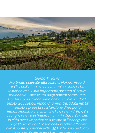
Giorno 7: Hoi An
Mattinata dedicato alla visita di Hoi An, ricca di
edifici dall'influenza architettonica cinese, che
testimoniano il suo importante passato di centro
mercantile. Conosciuta dagli antichi come Faifo.
Hoi An era un vivace porto commerciale sin dal 2°
secolo d.C., sotto il regno Champa. Decaduta nel 14°
secolo, riprese la sua funzione di emporio
internazionale verso la metà del secolo 15°. Fu solo
nel 19° secolo, con l’interramento del fiume Cai, che
la città perse importanza a favore di Danang, che
sorge 30 km al nord. Visita della vecchia cittadina
con il ponte giapponese del 1592, il tempio dedicato
alla dea Fukie, le vecchie case comunali.