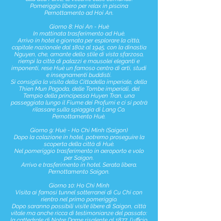
Pomeriggio libero per relax in piscina
Pernottamento ad Hoi An.
Giorno 8: Hoi An - Huè
In mattinata trasferimento ad Huè.
Arrivo in hotel e giornata per esplorare la città,
capitale nazionale dal 1802 al 1945, con la dinastia
Nguyen, che, amante dello stile di vista sfarzoso,
riempì la città di palazzi e mausolei eleganti e
imponenti, rese Huè un famoso centro di arti, studi
e insegnamenti buddisti.
Si consiglia la visita della Cittadella imperiale, della
Thien Mun Pagoda, delle Tombe imperiali, del
Tempio della principessa Huyen Tran, una
passeggiata lungo il Fiume dei Profumi e ci si potrà
rilassare sulla spiaggia di Lang Co.
Pernottamento Huè.
Giorno 9: Huè - Ho Chi Minh (Saigon)
Dopo la colazione in hotel, potremo proseguire la
scoperta della città di Huè.
Nel pomeriggio trasferimento in aeroporto e volo
per Saigon.
Arrivo e trasferimento in hotel. Serata libera.
Pernottamento Saigon.
Giorno 10: Ho Chi Minh
Visita ai famosi tunnel sotterranei di Cu Chi con
rientro nel primo pomeriggio.
Dopo saranno possibili visite libere di Saigon, città
vitale ma anche ricca di testimonianze del passato:
la cattedrale di Notre Dame risalente al 1877, l'ufficio