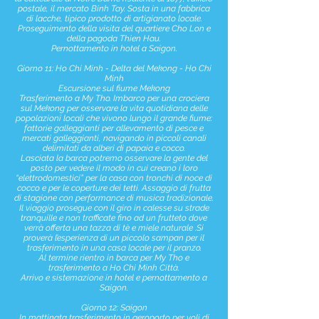
postale, il mercato Binh Tay. Sosta in una fabbrica
di lacche, tipico prodotto di artigianato locale.
Proseguimento della visita del quartiere Cho Lon e
della pagoda Thien Hau.
Pernottamento in hotel a Saigon.
Giorno 11: Ho Chi Minh - Delta del Mekong - Ho Chi
Minh
Escursione sul fiume Mekong
Trasferimento a My Tho. Imbarco per una crociera
sul Mekong per osservare la vita quotidiana delle
popolazioni locali che vivono lungo il grande fiume:
fattorie galleggianti per allevamento di pesce e
mercati galleggianti, navigando in piccoli canali
delimitati da alberi di papaia e cocco.
Lasciata la barca potremo osservare la gente del
posto per vedere il modo in cui creano i loro
“elettrodomestici” per la casa con tronchi di noce di
cocco e per le coperture dei tetti. Assaggio di frutta
di stagione con performance di musica tradizionale.
Il viaggio prosegue con il giro in calesse su strade
tranquille e non trafficate fino ad un frutteto dove
verrà offerta una tazza di tè e miele naturale .Si
proverà l’esperienza di un piccolo sampan per il
trasferimento in una casa locale per il pranzo.
Al termine rientro in barca per My Tho e
trasferimento a Ho Chi Minh Città.
Arrivo e sistemazione in hotel e pernottamento a
Saigon.
Giorno 12: Saigon
In mattinata trasferimento in aeroporto per voli di