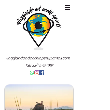
viaggiandoadocchiaperti@gmail.com
+39 338 5294992