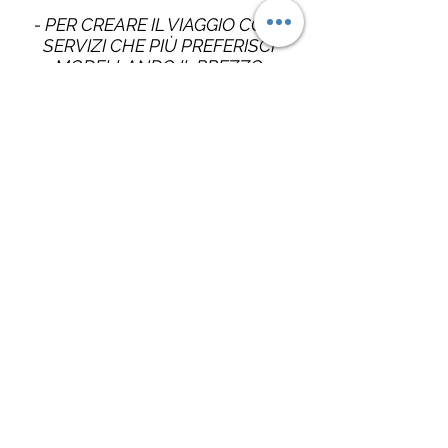
- PER CREARE IL VIAGGIO CON I
SERVIZI CHE PIÙ PREFERISCI
MODELLANDO IL PREZZO
SECONDO LE TUE ESIGENZE
(o di tutti quelli che vorranno
partire con te!!)
CONTATTI:
MATTEO PISTONE
viaggiandoadocchiaperti@gmail.com
+39 338 5294992
+41 764648904