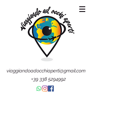
viaggiandoadocchiaperti@gmail.com
+39 338 5294992