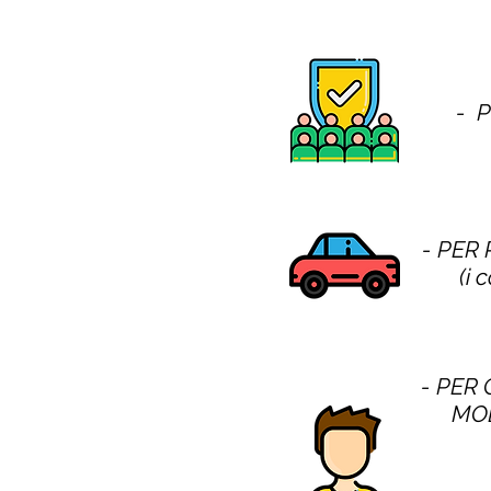
- 
- PER
(i 
- PER 
MOD