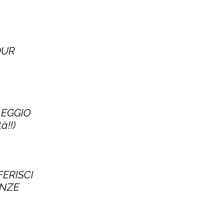
TOUR
LEGGIO
à!!)
FERISCI
ENZE