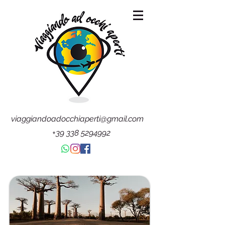
viaggiandoadocchiaperti@gmail.com
+39 338 5294992