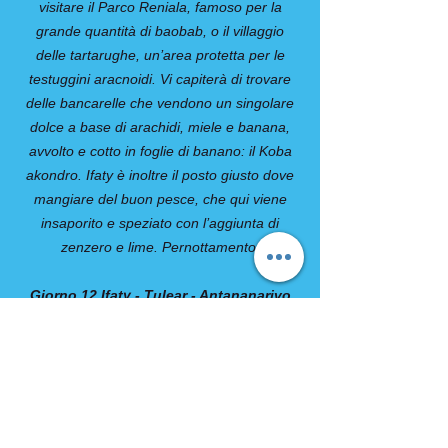
visitare il Parco Reniala, famoso per la
grande quantità di baobab, o il villaggio
delle tartarughe, un’area protetta per le
testuggini aracnoidi. Vi capiterà di trovare
delle bancarelle che vendono un singolare
dolce a base di arachidi, miele e banana,
avvolto e cotto in foglie di banano: il Koba
akondro. Ifaty è inoltre il posto giusto dove
mangiare del buon pesce, che qui viene
insaporito e speziato con l’aggiunta di
zenzero e lime. Pernottamento.
Giorno 12 Ifaty - Tulear - Antananarivo
Colazione e tempo a disposizione prima del
trasferimento in aeroporto a Tulear.
Partenza con volo di linea per la capitale
(non incluso nella quota). Arrivo,
trasferimento in hotel e resto della giornata
libero. Prima di lasciare la città e se vi