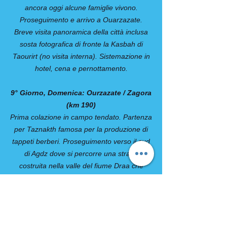
ancora oggi alcune famiglie vivono.
Proseguimento e arrivo a Ouarzazate.
Breve visita panoramica della città inclusa
sosta fotografica di fronte la Kasbah di
Taourirt (no visita interna). Sistemazione in
hotel, cena e pernottamento.
9° Giorno, Domenica: Ourzazate / Zagora
(km 190)
Prima colazione in campo tendato. Partenza
per Taznakth famosa per la produzione di
tappeti berberi. Proseguimento verso il sud
di Agdz dove si percorre una strada
costruita nella valle del fiume Draa che
attraversa numerosi villaggi e Kasbah in
rovina che su quasi 200 km irriga una
stretta oasi in cui crescono palme da datteri
e henné. Pranzo libero lungo il percorso.
Arrivo a Zagora anche conosciuta come “la