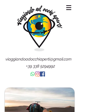
viaggiandoadocchiaperti@gmail.com
+39 338 5294992