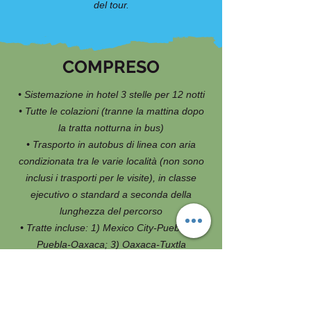
del tour.
COMPRESO
• Sistemazione in hotel 3 stelle per 12 notti
• Tutte le colazioni (tranne la mattina dopo
la tratta notturna in bus)
• Trasporto in autobus di linea con aria
condizionata tra le varie località (non sono
inclusi i trasporti per le visite), in classe
ejecutivo o standard a seconda della
lunghezza del percorso
• Tratte incluse: 1) Mexico City-Puebla; 2)
Puebla-Oaxaca; 3) Oaxaca-Tuxtla
Gutierrez; 4) Tuxtla Gutierrez-San Cristobal;
5) San Cristobal-Palenque; 6) Palenque-
Campeche; 7) Campeche-Merida; 8)