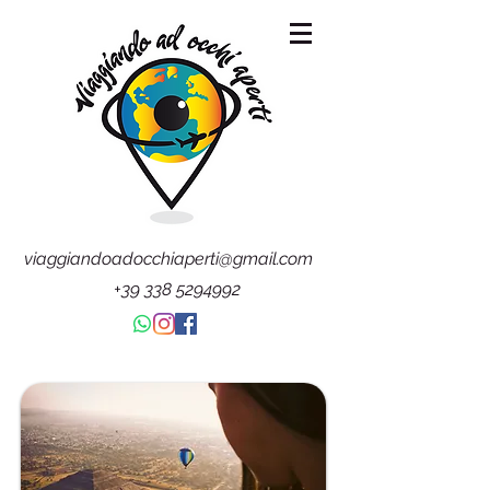
viaggiandoadocchiaperti@gmail.com
+39 338 5294992