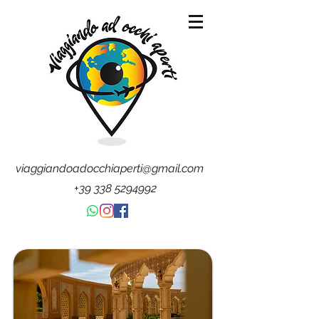
viaggiandoadocchiaperti@gmail.com
+39 338 5294992