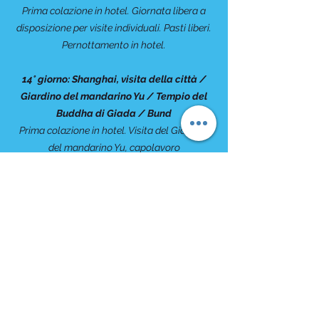
Prima colazione in hotel. Giornata libera a
disposizione per visite individuali. Pasti liberi.
Pernottamento in hotel.
14° giorno: Shanghai, visita della città /
Giardino del mandarino Yu / Tempio del
Buddha di Giada / Bund
Prima colazione in hotel. Visita del Giardino
del mandarino Yu, capolavoro
cinquecentesco in stile Ming che riproduce il
tipico paesaggio del Sud del paese con
laghetti, rocce e torrenti. Creato nel 1599
come omaggio di un figlio al proprio padre
ritiratosi dal lavoro, è un capolavoro in stile
Ming che riproduce il tipico paesaggio del
Sud con un elegante insieme di specchi
d’acqua, rocce, ponti, scale, piccole alture, bei
padiglioni e sale dai nomi poetici quali “delle
tre spighe di grano”, “dei diecimila fiori”, “della