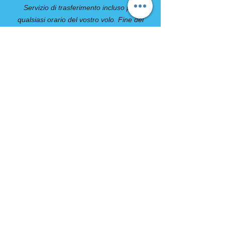
Servizio di trasferimento incluso per
qualsiasi orario del vostro volo. Fine dei
servizi.
**Il bagaglio da stiva viaggerà
separatamente e sarà recapitato in hotel a
Osaka. Per il soggiorno a Hiroshima,
preghiamo di predisporre di un bagaglio a
mano con tutto l’occorrente per la notte.
COMPRESO
- 7 notti in hotel in camera doppia con
trattamento di prima colazione
- 1 notte in Ryokan con cena stile
giapponese con trattamento di prima
colazione e cena stile giapponese