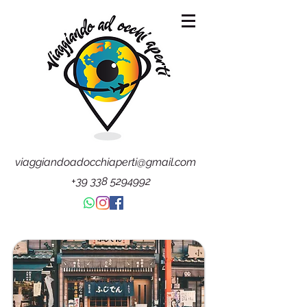
viaggiandoadocchiaperti@gmail.com
+39 338 5294992