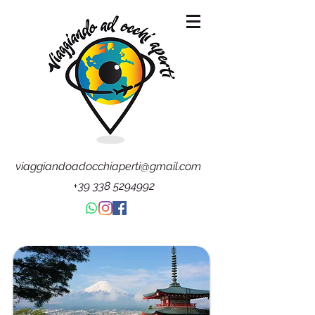
viaggiandoadocchiaperti@gmail.com
+39 338 5294992