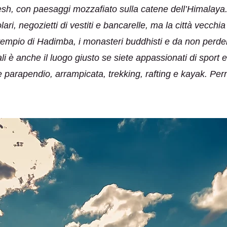
sh, con paesaggi mozzafiato sulla catene dell’Himalaya.
colari, negozietti di vestiti e bancarelle, ma la città vecch
l tempio di Hadimba, i monasteri buddhisti e da non perd
i è anche il luogo giusto se siete appassionati di sport es
e parapendio, arrampicata, trekking, rafting e kayak. Pe