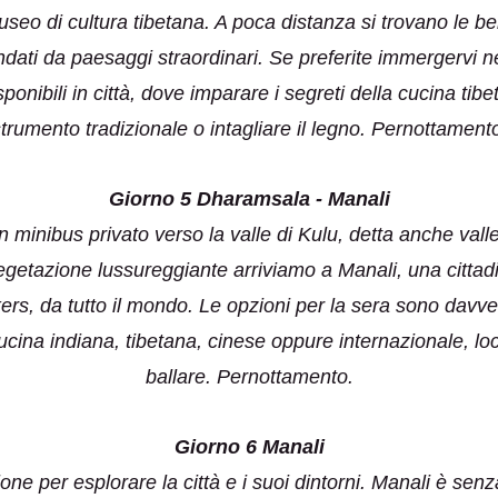
eo di cultura tibetana. A poca distanza si trovano le bel
ati da paesaggi straordinari. Se preferite immergervi ne
isponibili in città, dove imparare i segreti della cucina t
trumento tradizionale o intagliare il legno. Pernottament
Giorno 5 Dharamsala - Manali
minibus privato verso la valle di Kulu, detta anche vall
egetazione lussureggiante arriviamo a Manali, una cittadi
ers, da tutto il mondo. Le opzioni per la sera sono davver
ucina indiana, tibetana, cinese oppure internazionale, loc
ballare. Pernottamento.
Giorno 6 Manali
ne per esplorare la città e i suoi dintorni. Manali è senza