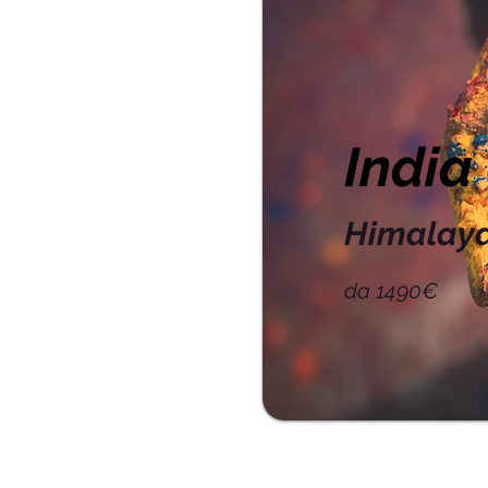
India
Himalaya
da 1490€