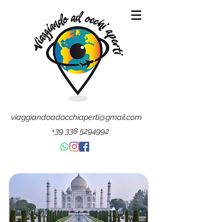
viaggiandoadocchiaperti@gmail.com
+39 338 5294992