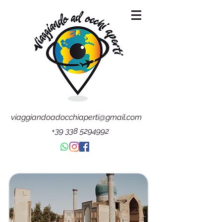
viaggiandoadocchiaperti@gmail.com
+39 338 5294992