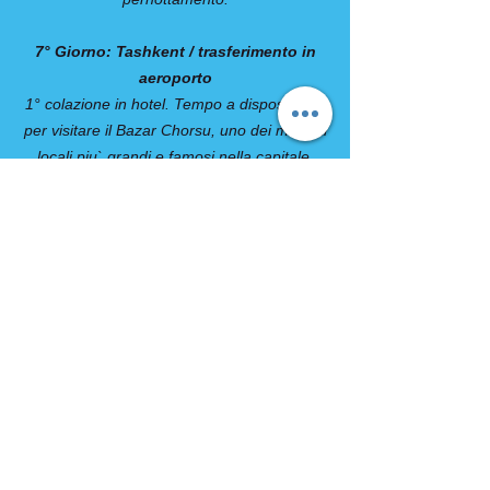
7° Giorno: Tashkent / trasferimento in
aeroporto
1° colazione in hotel. Tempo a disposizione
per visitare il Bazar Chorsu, uno dei mercati
locali piu` grandi e famosi nella capitale.
Originariamente il mercato si teneva
all’aperto ma, in epoca sovietica, è stata
costruita una grande cupola blu e azzurra
per offrire riparo ai mercanti. Un’occasione
unica respirare i profumi delle spezie
orientali e per assaggiare diversi prodotti e
prelibatezze locali. Trasferimento in
aeroporto. Fine dei servizi.
COMPRESO