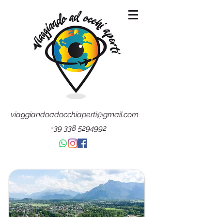
viaggiandoadocchiaperti@gmail.com
+39 338 5294992