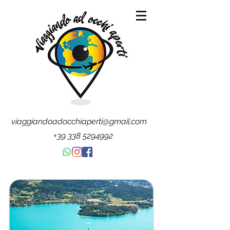
viaggiandoadocchiaperti@gmail.com
+39 338 5294992