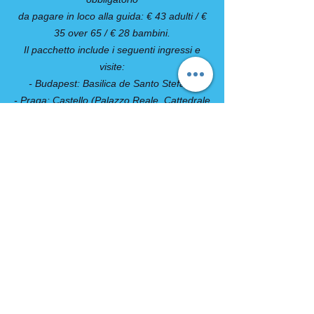
da pagare in loco alla guida: € 43 adulti / €
35 over 65 / € 28 bambini.
Il pacchetto include i seguenti ingressi e
visite:
- Budapest: Basilica de Santo Stefano
- Praga: Castello (Palazzo Reale, Cattedrale
S.Vito, Basilica S.Jorge, Torre Daliborka)
- Vienna: Biblioteca Nazionale, Palazzo di
Schönbrunn
COMPRESO
- Sistemazione negli hotel indicati nel
programma o similari
colazione inclusa
- Pullman GT con aria condizionata
- Accompagnatore in Italiano