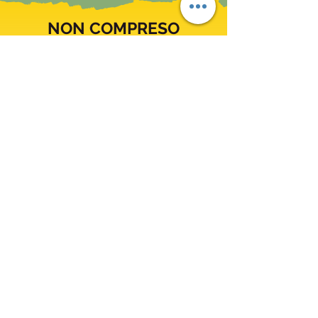
NON COMPRESO
- Volo aereo A/R
- Tasse aeroportuali
- Trasferimento aeroporto/hotel e viceversa
- Bevande ai pasti
- Pasti non esplicitamente indicati in
programma
- Ingressi a mostre, musei e siti
- Extra in genere e tutto quanto non
indicato
in “compreso”