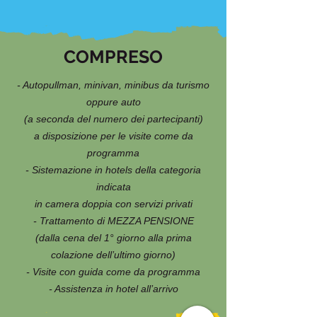
COMPRESO
- Autopullman, minivan, minibus da turismo
oppure auto
(a seconda del numero dei partecipanti)
a disposizione per le visite come da
programma
- Sistemazione in hotels della categoria
indicata
in camera doppia con servizi privati
- Trattamento di MEZZA PENSIONE
(dalla cena del 1° giorno alla prima
colazione dell’ultimo giorno)
- Visite con guida come da programma
- Assistenza in hotel all’arrivo