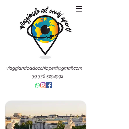
viaggiandoadocchiaperti@gmail.com
+39 338 5294992