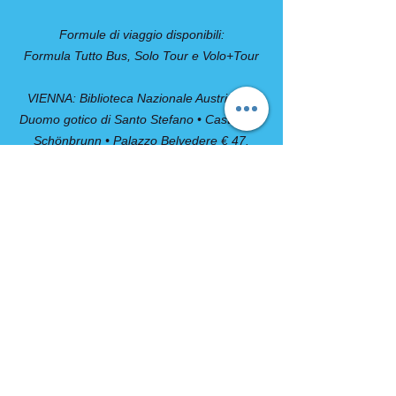
Formule di viaggio disponibili:
Formula Tutto Bus, Solo Tour e Volo+Tour
VIENNA: Biblioteca Nazionale Austriaca •
Duomo gotico di Santo Stefano • Castello di
Schönbrunn • Palazzo Belvedere € 47.
COMPRESO
- Viaggio A/R in autopullman G.T.
- Sistemazione in hotels della categoria
indicata
- Trattamento di MEZZA PENSIONE
dalla cena del 1° giorno alla prima colazione
dell’ultimo giorno
- Visite con guida come da programma