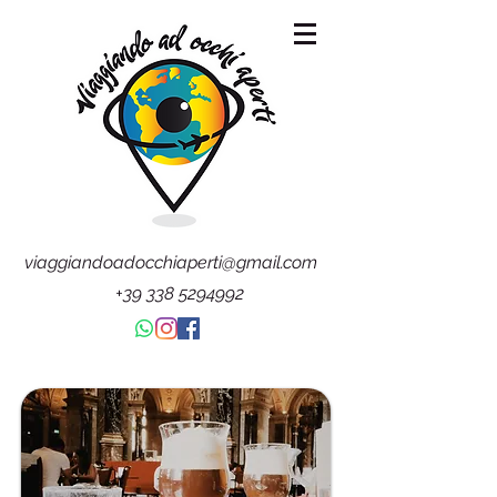
viaggiandoadocchiaperti@gmail.com
+39 338 5294992