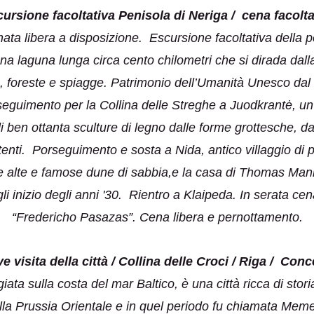
cursione facoltativa Penisola di Neriga / cena facoltat
nata libera a disposizione. Escursione facoltativa della 
una laguna lunga circa cento chilometri che si dirada da
a, foreste e spiagge. Patrimonio dell’Umanità Unesco dal
roseguimento per la Collina delle Streghe a Juodkrantė, un
ben ottanta sculture di legno dalle forme grottesche, dal
vertenti. Porseguimento e sosta a Nida, antico villaggio d
ue alte e famose dune di sabbia,e la casa di Thomas Mann
gli inizio degli anni '30. Rientro a Klaipeda. In serata cena
“Fredericho Pasazas”. Cena libera e pernottamento.
e visita della città / Collina delle Croci / Riga / Con
iata sulla costa del mar Baltico, è una città ricca di stor
lla Prussia Orientale e in quel periodo fu chiamata Memel