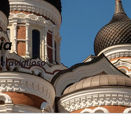
ia
eraviglioso