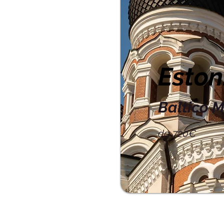
Eston
Baltico M
da 720€