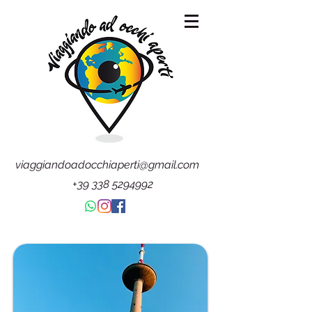
viaggiandoadocchiaperti@gmail.com
+39 338 5294992