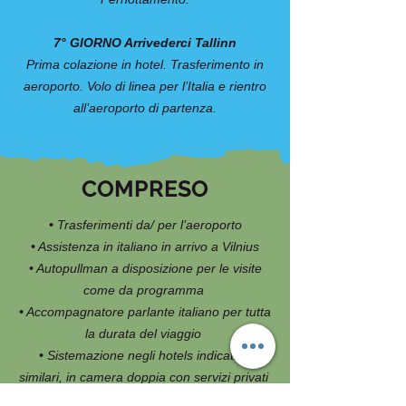
7° GIORNO Arrivederci Tallinn
Prima colazione in hotel. Trasferimento in
aeroporto. Volo di linea per l’Italia e rientro
all’aeroporto di partenza.
COMPRESO
• Trasferimenti da/ per l’aeroporto
• Assistenza in italiano in arrivo a Vilnius
• Autopullman a disposizione per le visite
come da programma
• Accompagnatore parlante italiano per tutta
la durata del viaggio
• Sistemazione negli hotels indicati, o
similari, in camera doppia con servizi privati
• Trattamento pasti come da programma (3