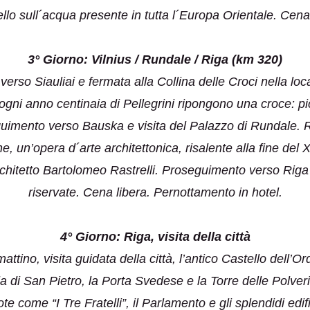
llo sull´acqua presente in tutta l´Europa Orientale. Cena
3° Giorno: Vilnius / Rundale / Riga (km 320)
erso Siauliai e fermata alla Collina delle Croci nella local
ogni anno centinaia di Pellegrini ripongono una croce: pi
eguimento verso Bauska e visita del Palazzo di Rundale. 
ne, un’opera d´arte architettonica, risalente alla fine del 
architetto Bartolomeo Rastrelli. Proseguimento verso Rig
riservate. Cena libera. Pernottamento in hotel.
4° Giorno: Riga, visita della città
attino, visita guidata della città, l’antico Castello dell’Or
 di San Pietro, la Porta Svedese e la Torre delle Polveri,
ote come “I Tre Fratelli”, il Parlamento e gli splendidi edi