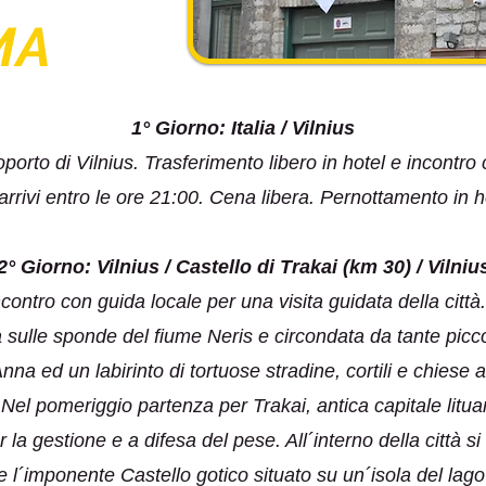
MA
1° Giorno: Italia / Vilnius
eroporto di Vilnius. Trasferimento libero in hotel e incont
arrivi entro le ore 21:00. Cena libera. Pernottamento in h
2° Giorno: Vilnius / Castello di Trakai (km 30) / Vilniu
contro con guida locale per una visita guidata della città.
a sulle sponde del fiume Neris e circondata da tante pic
nna ed un labirinto di tortuose stradine, cortili e chies
Nel pomeriggio partenza per Trakai, antica capitale litu
a gestione e a difesa del pese. All´interno della città si 
 l´imponente Castello gotico situato su un´isola del lago 