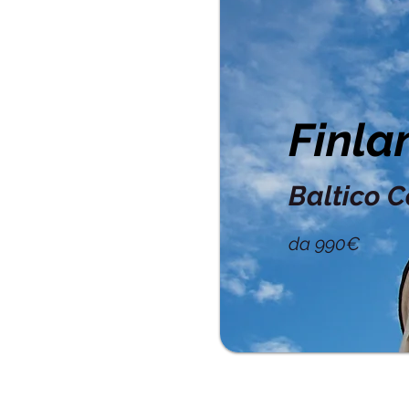
Finla
Baltico 
da 990€