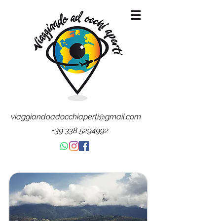
viaggiandoadocchiaperti@gmail.com
+39 338 5294992