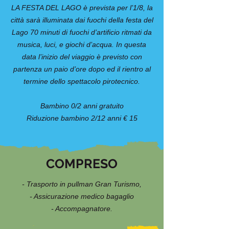
LA FESTA DEL LAGO è prevista per l’1/8, la
città sarà illuminata dai fuochi della festa del
Lago 70 minuti di fuochi d’artificio ritmati da
musica, luci, e giochi d’acqua. In questa
data l’inizio del viaggio è previsto con
partenza un paio d’ore dopo ed il rientro al
termine dello spettacolo pirotecnico.
Bambino 0/2 anni gratuito
Riduzione bambino 2/12 anni € 15
COMPRESO
- Trasporto in pullman Gran Turismo,
- Assicurazione medico bagaglio
- Accompagnatore.