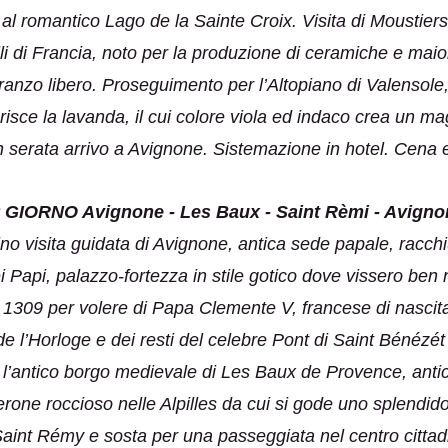
 al romantico Lago de la Sainte Croix. Visita di Moustier
li di Francia, noto per la produzione di ceramiche e maiol
Pranzo libero. Proseguimento per l’Altopiano di Valensole
risce la lavanda, il cui colore viola ed indaco crea un ma
 In serata arrivo a Avignone. Sistemazione in hotel. Cena
° GIORNO Avignone - Les Baux - Saint Rèmi - Avigno
ino visita guidata di Avignone, antica sede papale, racc
i Papi, palazzo-fortezza in stile gotico dove vissero ben 
el 1309 per volere di Papa Clemente V, francese di nascita
r de l’Horloge e dei resti del celebre Pont di Saint Bénézé
’antico borgo medievale di Les Baux de Provence, antico
rone roccioso nelle Alpilles da cui si gode uno splendi
aint Rémy e sosta per una passeggiata nel centro cittadino