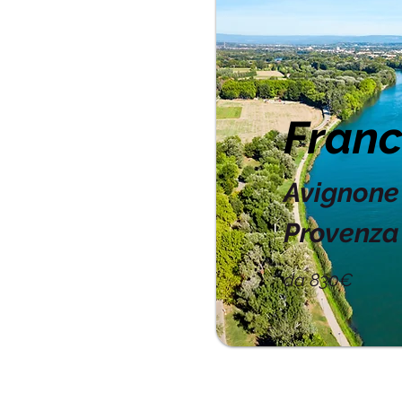
Franc
Avignone 
Provenza
da 830€