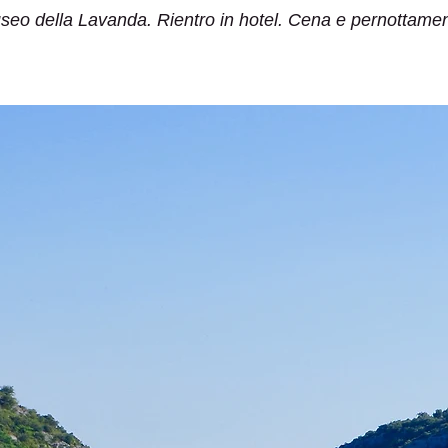
seo della Lavanda. Rientro in hotel. Cena e pernottamen