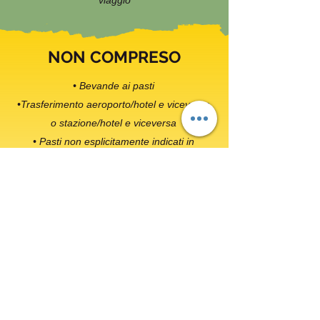
viaggio
NON COMPRESO
• Bevande ai pasti
•Trasferimento aeroporto/hotel e viceversa
o stazione/hotel e viceversa
• Pasti non esplicitamente indicati in
programma
• Ingressi a mostre, musei e siti
• Extra in genere e tutto quanto non
espressamente indicato alla voce
“compreso”