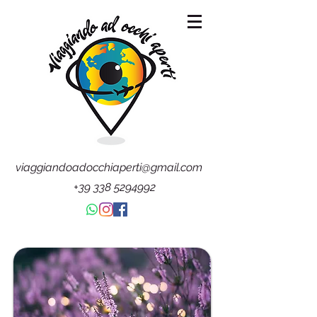
viaggiandoadocchiaperti@gmail.com
+39 338 5294992