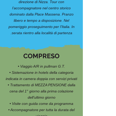
direzione di Nizza. Tour con
l’accompagnatore nel centro storico
dominato dalla Place Massena. Pranzo
libero e tempo a disposizione. Nel
pomeriggio proseguimento per l’Italia. In
serata rientro alla località di partenza.
COMPRESO
• Viaggio A/R in pullman G.T.
• Sistemazione in hotels della categoria
indicata in camera doppia con servizi privati
• Trattamento di MEZZA PENSIONE dalla
cena del 1° giorno alla prima colazione
dell’ultimo giorno
• Visite con guida come da programma
• Accompagnatore per tutta la durata del