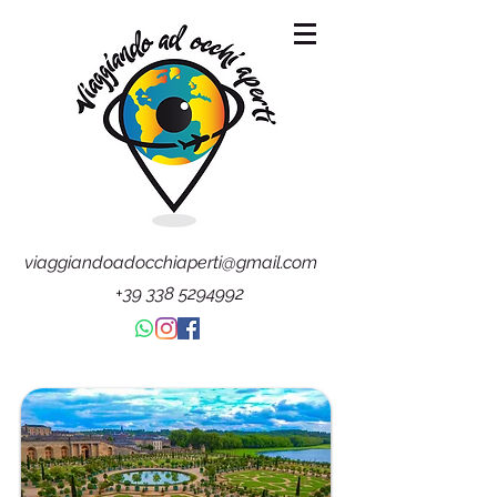
viaggiandoadocchiaperti@gmail.com
+39 338 5294992