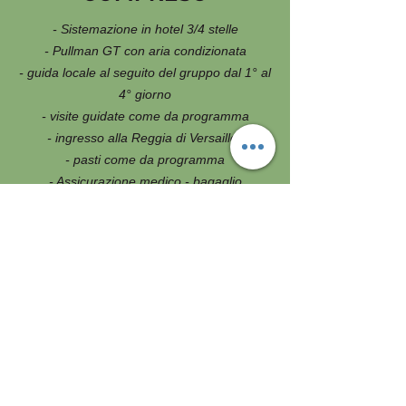
- Sistemazione in hotel 3/4 stelle
- Pullman GT con aria condizionata
- guida locale al seguito del gruppo dal 1° al
4° giorno
- visite guidate come da programma
- ingresso alla Reggia di Versailles
- pasti come da programma
- Assicurazione medico - bagaglio
NON COMPRESO
- I pasti non menzionati
- Le bevande duranti i pasti
- Tutto quanto non espressamente indicato
ne “compreso”
- ingressi ove previsti