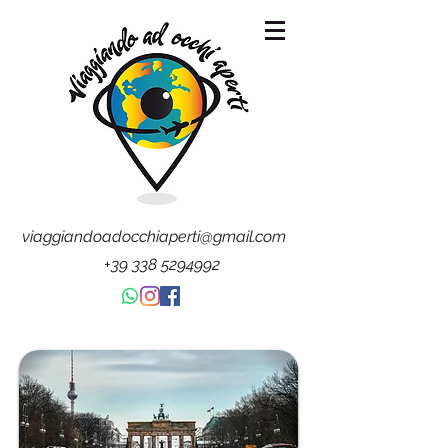
viaggiandoadocchiaperti@gmail.com
+39 338 5294992