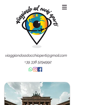
viaggiandoadocchiaperti@gmail.com
+39 338 5294992