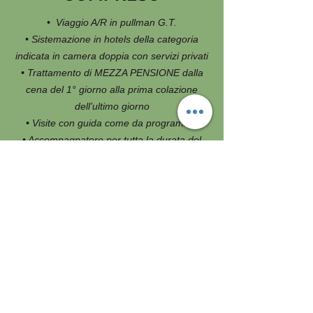
• Viaggio A/R in pullman G.T.
• Sistemazione in hotels della categoria
indicata in camera doppia con servizi privati
• Trattamento di MEZZA PENSIONE dalla
cena del 1° giorno alla prima colazione
dell’ultimo giorno
• Visite con guida come da programma
• Accompagnatore per tutta la durata del
viaggio
NON COMPRESO
• Bevande ai pasti
• Pasti non esplicitamente indicati in
programma
• Ingressi a mostre, musei e siti