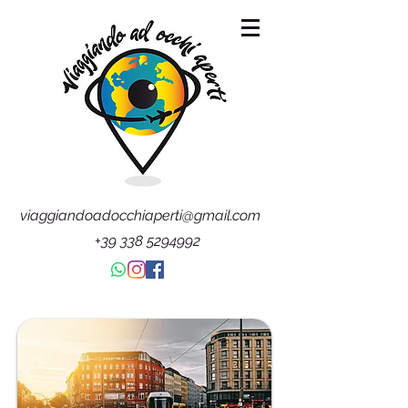
viaggiandoadocchiaperti@gmail.com
+39 338 5294992