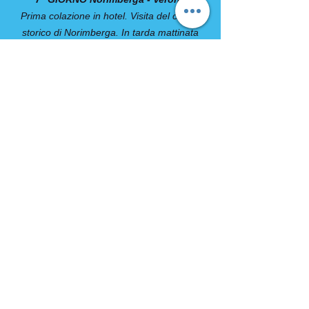
Prima colazione in hotel. Visita del centro
storico di Norimberga. In tarda mattinata
partenza per l’Italia via Monaco, Kufstein e
Innsbruck. Pranzo libero lungo il percorso.
Nel pomeriggio attraverso il valico del
Brennero proseguimento per Verona e in
serata rientro alla località di partenza.
SOLO TOUR: NORIMBERGA
Prima colazione in hotel. Fine dei servizi.
COMPRESO
• Viaggio A/R in pullman G.T.
• Sistemazione in hotels della categoria
indicata in camera doppia con servizi privati
• Trattamento di MEZZA PENSIONE dalla