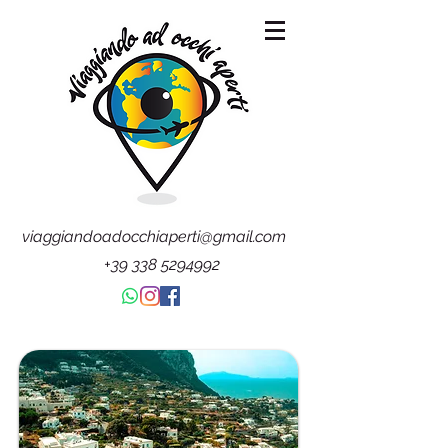
viaggiandoadocchiaperti@gmail.com
+39 338 5294992