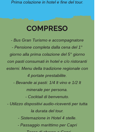
Prima colazione in hotel e fine del tour.
COMPRESO
- Bus Gran Turismo e accompagnatore
- Pensione completa dalla cena del 1°
giorno alla prima colazione del 5° giorno
con pasti consumati in hotel e c/o ristoranti
esterni. Menu della tradizione regionale con
4 portate prestabilite.
- Bevande ai pasti: 1/4 lt vino e 1/2 lt
minerale per persona.
- Cocktail di benvenuto.
- Utilizzo dispositivi audio-riceventi per tutta
la durata del tour.
- Sistemazione in Hotel 4 stelle.
- Passaggio marittimo per Capri