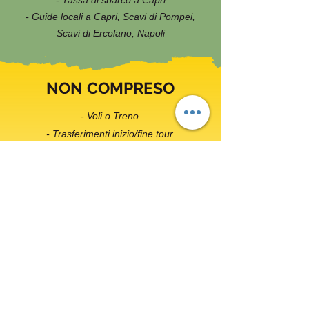
- Tassa di sbarco a Capri
- Guide locali a Capri, Scavi di Pompei,
Scavi di Ercolano, Napoli
NON COMPRESO
- Voli o Treno
- Trasferimenti inizio/fine tour
- Ingressi ove previsto a musei, monumenti,
gallerie e siti archeologici statali e privati.
- Eventuali tasse di soggiorno.
- Tutto quanto non espressamente indicato
alla voce “compreso”.