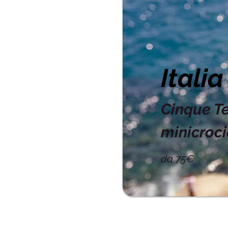
Italia
Cinque Te
minicroci
da 75€