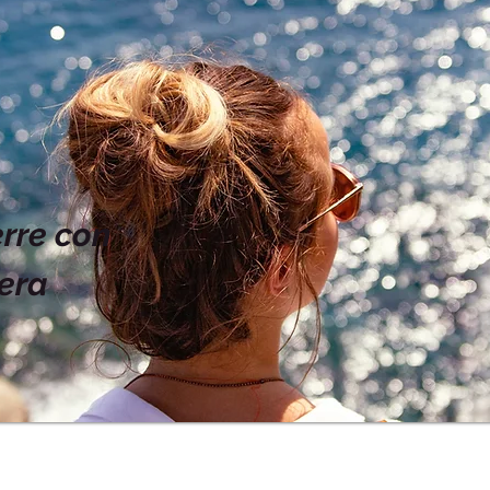
rre con
era