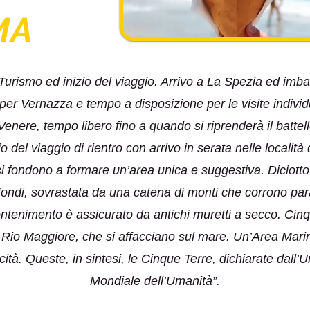
MA
rismo ed inizio del viaggio. Arrivo a La Spezia ed imba
 per Vernazza e tempo a disposizione per le visite indivi
nere, tempo libero fino a quando si riprenderà il battell
o del viaggio di rientro con arrivo in serata nelle località
 si fondono a formare un’area unica e suggestiva. Diciotto
fondi, sovrastata da una catena di monti che corrono paral
ui contenimento è assicurato da antichi muretti a secco. C
 Rio Maggiore, che si affacciano sul mare. Un’Area Mari
cità. Queste, in sintesi, le Cinque Terre, dichiarate dall
Mondiale dell’Umanità”.