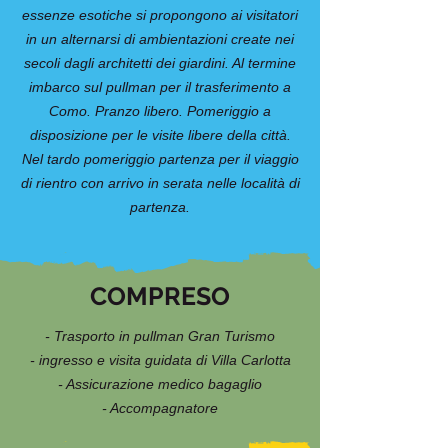
essenze esotiche si propongono ai visitatori
in un alternarsi di ambientazioni create nei
secoli dagli architetti dei giardini. Al termine
imbarco sul pullman per il trasferimento a
Como. Pranzo libero. Pomeriggio a
disposizione per le visite libere della città.
Nel tardo pomeriggio partenza per il viaggio
di rientro con arrivo in serata nelle località di
partenza.
COMPRESO
- Trasporto in pullman Gran Turismo
- ingresso e visita guidata di Villa Carlotta
- Assicurazione medico bagaglio
- Accompagnatore