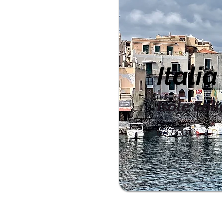
Italia
Isole Eoli
da 850€