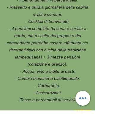
- 7 pernottamenti in barca a vela.
- Riassetto e pulizia giornaliera della cabina
e zone comuni.
- Cocktail di benvenuto.
- 4 pensioni complete (la cena è servita a
bordo, ma a scelta del gruppo o del
comandante potrebbe essere effettuata c/o
ristoranti tipici con cucina della tradizione
lampedusana) + 3 mezze pensioni
(colazione e pranzo).
- Acqua, vino e bibite ai pasti.
- Cambio biancheria bisettimanale.
- Carburante.
- Assicurazioni.
- Tasse e percentuali di servizio.
NON COMPRESO