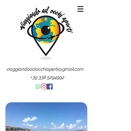
viaggiandoadocchiaperti@gmail.com
+39 338 5294992