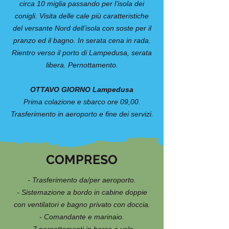
circa 10 miglia passando per l’isola dei
conigli. Visita delle cale più caratteristiche
del versante Nord dell’isola con soste per il
pranzo ed il bagno. In serata cena in rada.
Rientro verso il porto di Lampedusa, serata
libera. Pernottamento.
OTTAVO GIORNO Lampedusa
Prima colazione e sbarco ore 09,00.
Trasferimento in aeroporto e fine dei servizi.
COMPRESO
- Trasferimento da/per aeroporto.
- Sistemazione a bordo in cabine doppie
con ventilatori e bagno privato con doccia.
- Comandante e marinaio.