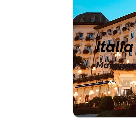
Italia
Macugnag
da 40€