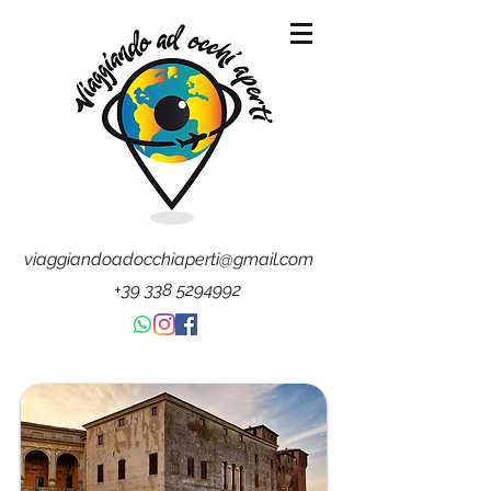
viaggiandoadocchiaperti@gmail.com
+39 338 5294992