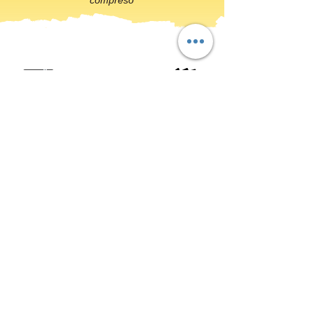
“compreso”
SCRIVIMI AI CONTATTI QUI DI
SEGUITO:
- PER RICHIEDERE LA
QUOTAZIONE DI QUESTO TOUR
(corretta ed aggiornata secondo
disponibilità)