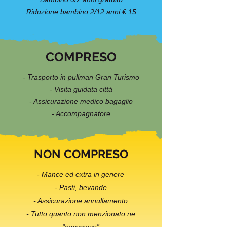
Riduzione bambino 2/12 anni € 15
COMPRESO
- Trasporto in pullman Gran Turismo
- Visita guidata città
- Assicurazione medico bagaglio
- Accompagnatore
NON COMPRESO
- Mance ed extra in genere
- Pasti, bevande
- Assicurazione annullamento
- Tutto quanto non menzionato ne