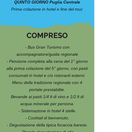
QUINTO GIORNO Puglia Centrale
Prima colazione in hotel e fine del tour.
COMPRESO
- Bus Gran Turismo con
accompagnatore/guida regionale
- Pensione completa alla cena del 1° giorno
alla prima colazione del 5° giorno, con pasti
consumati in hotel e c/o ristoranti esterni.
Menu della tradizione regionale con 4
portate prestabilite.
Bevande ai pasti 1/4 lt di vino e 1/2 lt di
acqua minerale per persona.
- Sistemazione in hotel 4 stelle.
- Cocktail di benvenuto.
- Degustazione della tipica focaccia barese.