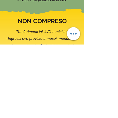
- Piccola degustazione di olio.
NON COMPRESO
- Trasferimenti inizio/fine mini tour
- Ingressi ove previsto a musei, monumenti,
gallerie e siti archeologici statali e privati.
- Eventuali tasse locali e turistiche di
soggiorno.
- Tutto quanto non espressamente indicato
alla voce “compreso"