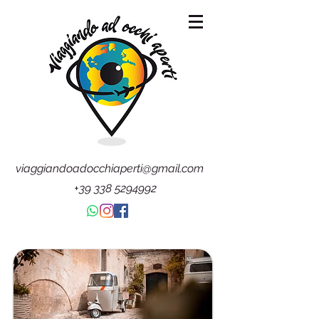
viaggiandoadocchiaperti@gmail.com
+39 338 5294992