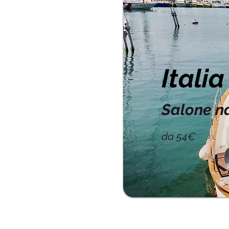
Italia
Salone n
da 54€