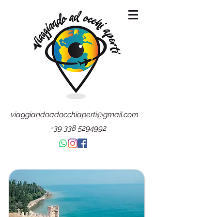
viaggiandoadocchiaperti@gmail.com
+39 338 5294992