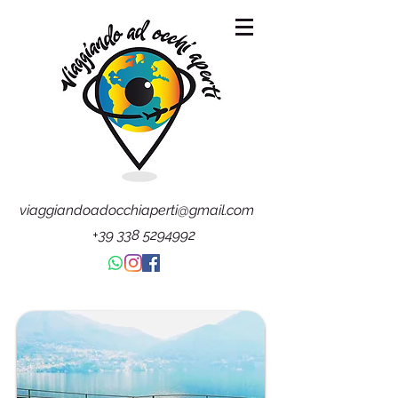
viaggiandoadocchiaperti@gmail.com
+39 338 5294992