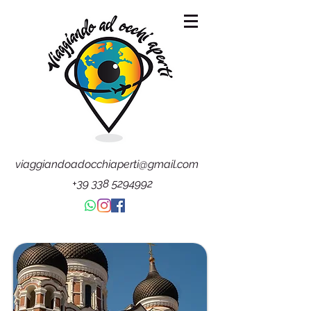
viaggiandoadocchiaperti@gmail.com
+39 338 5294992